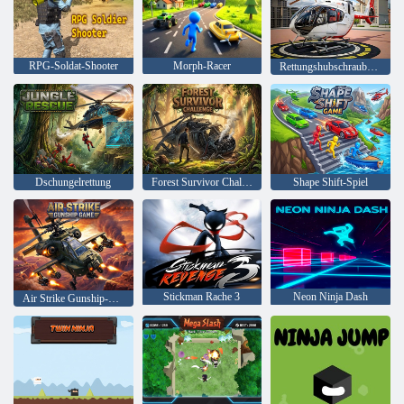
RPG-Soldat-Shooter
Morph-Racer
Rettungshubschrauberspiel 3d 2025
Dschungelrettung
Forest Survivor Challenge
Shape Shift-Spiel
Stickman Rache 3
Neon Ninja Dash
Air Strike Gunship-Spiel