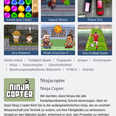
Zurück nach Candyland 4: Lollipop Garden
Jetpack Meister
Parken Wut
Inca Abenteuer
Heads Arena Euro Fußball
Euro-Fußball-Sprint
Spiele online
Fertigkeit Spiele
Flugspiele
Jungen
Kinderspiele
Ninja
Hubschrauber
Geschicklichkeit
Berührungsempfindlicher Bildschirm
HTML5
Android
Ninjacopter
Ninja Copter
Wir dachten, dass Ninjas die alte
Kampfsporttraining Schule bevorzugen. Aber im
Spiel Ninja Copter führt Sie in die außergewöhnlichen ninja, der es vorzieht
Wissenschaft und Technik zu nutzen, um ihre Fähigkeiten zu verbessern.
Anstatt an den Wänden laufen, entschied er sich, den Propeller zu nehmen