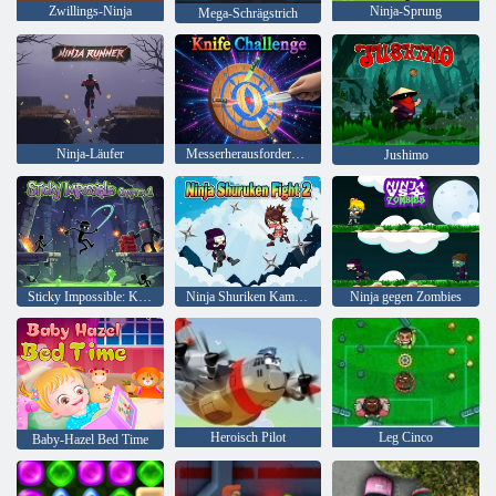
Zwillings-Ninja
Ninja-Sprung
Mega-Schrägstrich
Ninja-Läufer
Messerherausforderung
Jushimo
Sticky Impossible: Kapitel 1
Ninja Shuriken Kampf 2
Ninja gegen Zombies
Heroisch Pilot
Leg Cinco
Baby-Hazel Bed Time