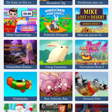
Die Katze im Hut weiß viel über das! Lagerzeit
Slenderman muss sterben: Stille Straßen
Besonderer Tag
Meine Supermarktgeschichte
Rollstuhl-Minispiele
Mike hat sich im Wimmelbild der Wüste verirrt
Wimmelbild-Mädchen und Katze
Gierig Kaninchen
Nervenkitzel Rush 4
Wiederholen
Run, Schwein, Run
Heroisch Pilot