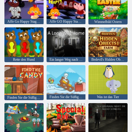
Affe Go Happy Stage 377
Affe GO Happy Stage 399
Wimmelbild Ostern
Rette den Hund
Ein langer Weg nach Hause
Bedevil's Hidden Objects 1: Bauernhof
Finden Sie die Süßigkeit: Winter
Was ist das Tier
Finden Sie die Süßigkeit