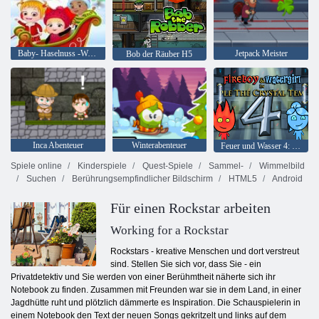
Baby- Haselnuss -Weihnachtsüberraschung
Jetpack Meister
Bob der Räuber H5
Inca Abenteuer
Winterabenteuer
Feuer und Wasser 4: Kristalltempel
Spiele online
Kinderspiele
Quest-Spiele
Sammel-
Wimmelbild
Suchen
Berührungsempfindlicher Bildschirm
HTML5
Android
Für einen Rockstar arbeiten
Working for a Rockstar
Rockstars - kreative Menschen und dort verstreut
sind. Stellen Sie sich vor, dass Sie - ein
Privatdetektiv und Sie werden von einer Berühmtheit näherte sich ihr
Notebook zu finden. Zusammen mit Freunden war sie in dem Land, in einer
Jagdhütte ruht und plötzlich dämmerte es Inspiration. Die Schauspielerin in
einem Notebook den Text der neuen Songs gekritzelt und links auf dem