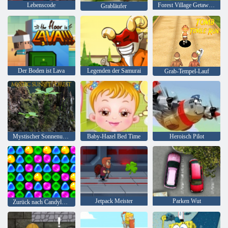
Lebenscode
Forest Village Getaway Episode 2
Grabläufer
Der Boden ist Lava
Legenden der Samurai
Grab-Tempel-Lauf
Mystischer Sonnenuntergang Wald
Baby-Hazel Bed Time
Heroisch Pilot
Jetpack Meister
Parken Wut
Zurück nach Candyland 4: Lollipop Garden