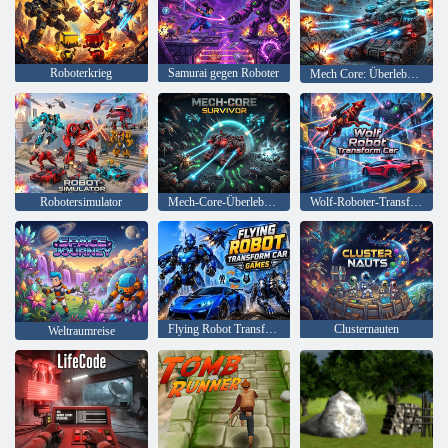
Roboterkrieg
Samurai gegen Roboter
Mech Core: Überlebender
Robotersimulator
Mech-Core-Überlebender
Wolf-Roboter-Transformationsauto
Flying Robot Transform Car-Spiele
Clusternauten
Weltraumreise