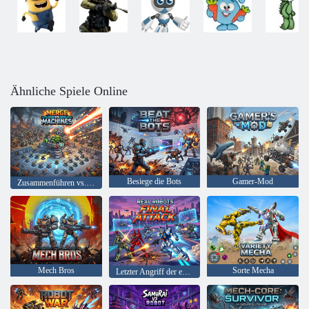
Ähnliche Spiele Online
Besiege die Bots
Gamer-Mod
Zusammenführen vs. Maschinen
Mech Bros
Sorte Mecha
Letzter Angriff der echten Roboter