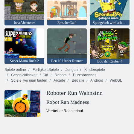
Inca Abenteuer
Epische Gaul
Spongebob wird arbeiten
Super Mario Rush 2
Ben 10 Under Runner
Bob der Räuber 4
Spiele online
Fertigkeit Spiele
Jungen
Kinderspiele
Geschicklichkeit
3d
Robots
Durchbrennen
Spiele, wo man laufen
Arcade
Begalki
Android
WebGL
Roboter Run Wahnsinn
Robot Run Madness
Verrückter Roboterlauf