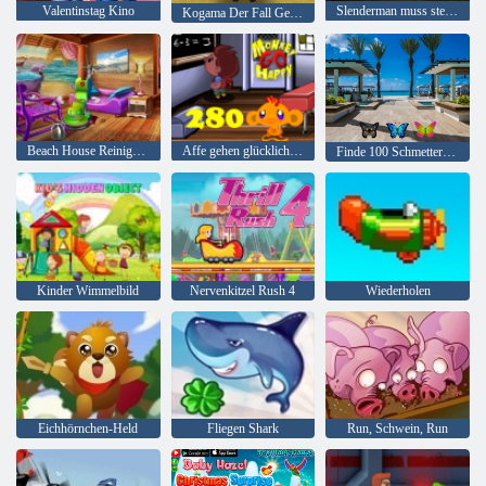
Valentinstag Kino
Slenderman muss sterben: Stille Straßen
Kogama Der Fall Geisterhaus
Beach House Reinigung
Affe gehen glücklich Stadium 280
Finde 100 Schmetterlinge
Kinder Wimmelbild
Nervenkitzel Rush 4
Wiederholen
Eichhörnchen-Held
Fliegen Shark
Run, Schwein, Run