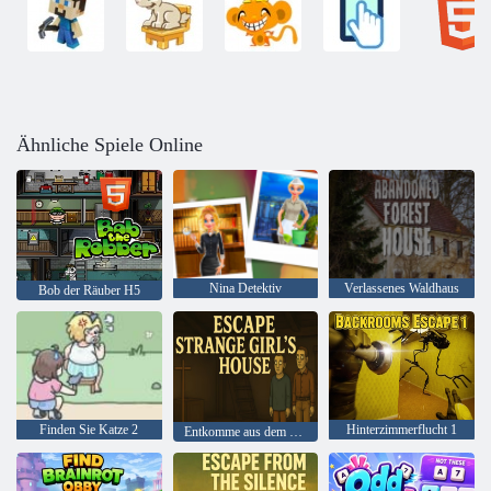
Ähnliche Spiele Online
Nina Detektiv
Verlassenes Waldhaus
Bob der Räuber H5
Finden Sie Katze 2
Hinterzimmerflucht 1
Entkomme aus dem Haus eines seltsamen Mädchens