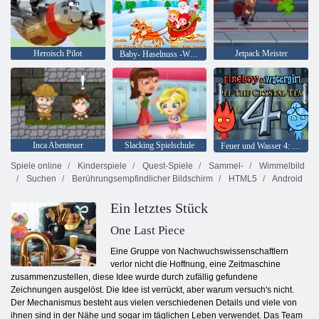
Heroisch Pilot
Jetpack Meister
Baby- Haselnuss -Weihnachtsüberraschung
Inca Abenteuer
Slacking Spielschule
Feuer und Wasser 4: Kristalltempel
Spiele online
Kinderspiele
Quest-Spiele
Sammel-
Wimmelbild
Suchen
Berührungsempfindlicher Bildschirm
HTML5
Android
Ein letztes Stück
One Last Piece
Eine Gruppe von Nachwuchswissenschaftlern
verlor nicht die Hoffnung, eine Zeitmaschine
zusammenzustellen, diese Idee wurde durch zufällig gefundene
Zeichnungen ausgelöst. Die Idee ist verrückt, aber warum versuch's nicht.
Der Mechanismus besteht aus vielen verschiedenen Details und viele von
ihnen sind in der Nähe und sogar im täglichen Leben verwendet. Das Team