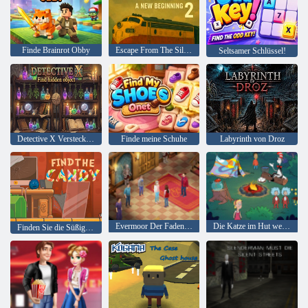
Finde Brainrot Obby
Escape From The Silence 2 ein Neuanfang
Seltsamer Schlüssel!
Detective X Verstecktes Objekt finden
Finde meine Schuhe
Labyrinth von Droz
Evermoor Der Faden des Schicksals
Die Katze im Hut weiß viel über das! Lagerzeit
Finden Sie die Süßigkeit