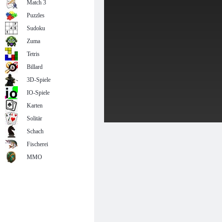
Match 3
Puzzles
Sudoku
Zuma
Tetris
Billard
3D-Spiele
IO-Spiele
Karten
Solitär
Schach
Fischerei
MMO