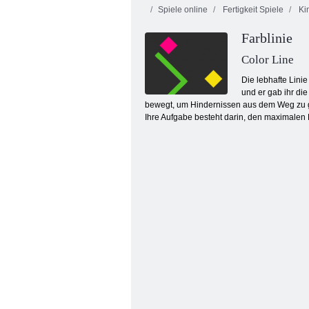
Spiele online
Fertigkeit Spiele
Kin
Farblinie
Color Line
Die lebhafte Lini
und er gab ihr di
bewegt, um Hindernissen aus dem Weg zu geh
Ten Trix
Ihre Aufgabe besteht darin, den maximalen B