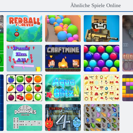
Ähnliche Spiele Online
Roter Ball für
Verrückte
immer
Sandbälle
Pixelkrieg
Schieben Sie sie
Smarty Bubbles
alle
Handwerk
X-Mas
KrisMas
Onet Connect
Aqua Blitz
Mahjong
1