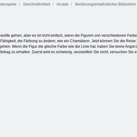
derspiele
Geschicklichkeit
Arcade
Berührungsempfindlicher Bildschirm
Feuer und
Dominoes
Wasser 4:
Schmetterlings
Klassiker
Kristalltempel
Kyodai
e wollte gehen, aber es ist nicht einfach, wenn die Figuren von verschiedenen Far
e Fähigkeit, die Färbung zu ändern, wie ein Chamäleon. Jetzt können Sie die Reise 
en. Wenn die Figur die gleiche Farbe wie die Linie hat, haben Sie keine Angst d
etrag zu erhalten. Zuerst wird es schwierig, verzweifeln Sie nicht, versuchen Sie e