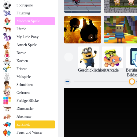
Sportspiele
Flugzeug
Mädchen Spiele
Pferde
Jetpack Meister
Inca Abenteuer
My Little Pony
Anzieh Spiele
Barbie
Kogama
Kochen
Regenbogen
Badland
Parkour
Friseur
Geschicklichkeit
Arcade
Berüh
Bilds
Malspiele
Schminken
Gefroren
Farbige Blöcke
Dinosaurier
Abenteuer
Zu Zweit
Feuer und Wasser