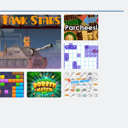
Parcheesi
Schiffe
Versenken
1x11 Blöcke
Panzersterne
Waldmatch
Küche Mahjong