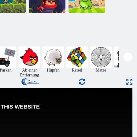
Tippen Sie auf
den Frosch-
ndi Kanone
Ninja Ranmaru
Gekritzel
Parken
Ab einer
Hüpfen
Rätsel
Matze
Aktion
Entfernung
Darker