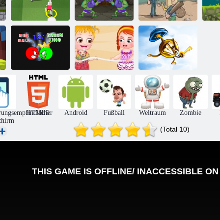
Hinterhof-
Toon Cup 2016
Troll Boxen
Helden
I
Roter Ball gegen
Baby Hazel
Green King
Beach Party
Key & Shield
rungsempfindlicher
HTML5
Android
Fußball
Weltraum
Zombie
chirm
(Total 10)