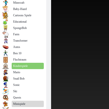
Minecraft
Baby-Hazel
Cartoons Spiele
Educational
SpongeBob
Farm
Transformer
Autos
Ben 10
Fluchtraum
Kinderspiele
Mario
Snail Bob
Sonic
Ski
Quests
Minispiele