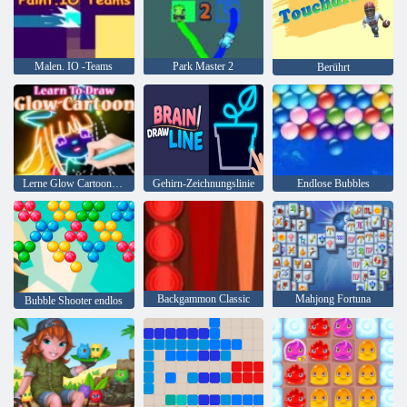
Malen. IO -Teams
Park Master 2
Berührt
Lerne Glow Cartoon zu zeichnen
Gehirn-Zeichnungslinie
Endlose Bubbles
Backgammon Classic
Mahjong Fortuna
Bubble Shooter endlos