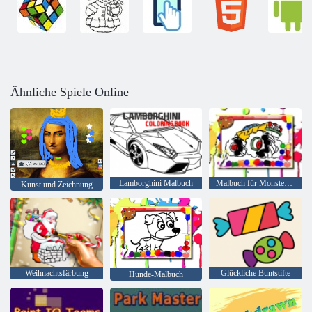
Ähnliche Spiele Online
Lamborghini Malbuch
Malbuch für Monster Truck
Kunst und Zeichnung
Weihnachtsfärbung
Glückliche Buntstifte
Hunde-Malbuch