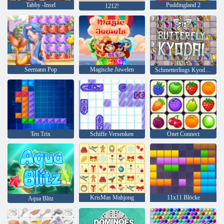
Tabby -Insel
Puddingland 2
1212!
Seemann Pop
Magische Juwelen
Schmetterlings Kyodai HD
Ten Trix
Schiffe Versenken
Onet Connect
KrisMas Mahjong
11x11 Blöcke
Aqua Blitz