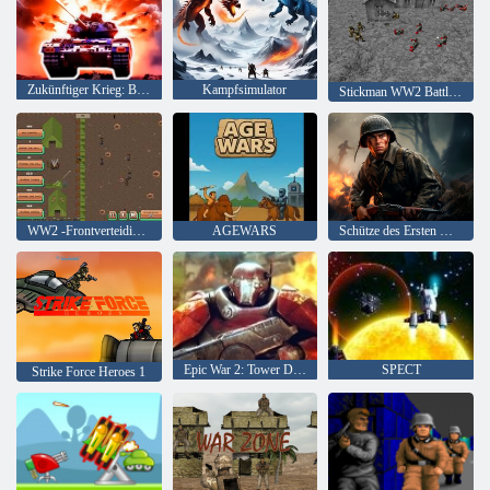
Zukünftiger Krieg: Bot Battle im Weltraum 3d
Kampfsimulator
Stickman WW2 Battle Simulator
WW2 -Frontverteidigung
AGEWARS
Schütze des Ersten Weltkriegs
Epic War 2: Tower Defense
SPECT
Strike Force Heroes 1