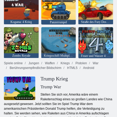
Kogama: 4 Krieg
Straße des Fury Desert Strike
Panzerrumpel
Zombs Royale
Kriegsschiff-Multiplayer
Feuer und Wasser 4: Kristalltempel
Spiele online
Jungen
Waffen
Kriegs
Pistolen
War
Berührungsempfindlicher Bildschirm
HTML5
Android
Trump Krieg
Trump War
Stellen Sie sich vor, Amerika wäre einem
Raketenschlag eines so großen Landes wie China
ausgesetzt gewesen. Jetzt sollten Sie im Spiel Trump War dem
amerikanischen Präsidenten Donald Trump helfen, die Verteidigung zu
halten. Sie werden sehen, wie Raketen aus China in Amerika aufschlagen