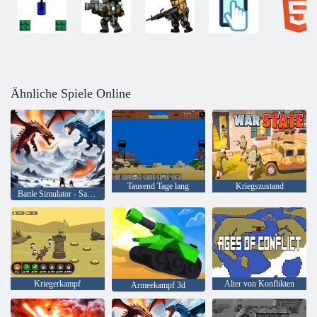
Ähnliche Spiele Online
Tausend Tage lang
Kriegszustand
Battle Simulator - Sandbox
Kriegerkampf
Alter von Konflikten
Armeekampf 3d