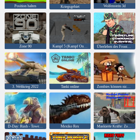
Position halten
Wolfenstein 3d
Kriegsgebiet
Zone 90
Kampf 5 (Kampf Online)
Überleben des Frontkommandos
3. Weltkrieg 2022
Tanki online
Zombies können nicht springen
D-Day: Rush - Tower Defense
Mexiko Rex
Maskierte Kräfte: Zombie-Überleben