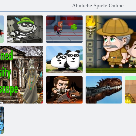
Ähnliche Spiele Online
Bob der Räuber
H5
Jetpack Meister
3 Pandas
Geldüberzug 3
Wachdienst
Mexiko Rex
Inca Abenteuer
Wi