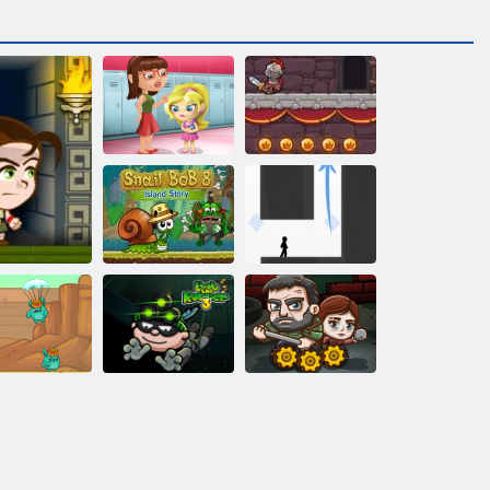
Slacking
Spielschule
Tapferer Ritter
Schnecke Bob 8:
Inselgeschichte
Vex 3
Bob der Räuber
Die letzten
nzige Bagger
3
Überlebenden