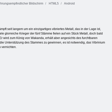
hrungsempfindlicher Bildschirm
HTML5
Android
 seit langem um ein einzigartiges vibriertes Metall, das in der Lage ist,
le glorreiche Krieger der fünf Stämme fielen auf ein Stück Metall, doch bald
 Er wird zum König von Wakanda, erhält aber angesichts des furchtbaren
d die Unterstützung des Stammes zu gewinnen, es ist notwendig, das Vibrinium
 vernichten.