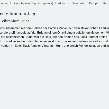
ungen
Kampfspiele (Fighting games)
Aktion
Sammel-
Kampf
Berü
er Vibranium Jagd
versität HTML5 Escape
r Vibranium Hunt
idu zusammen mit dem Helden der Comics Marvel. Auf dem afrikanischen Land kämpft
orbieren.Er landete auf der Erde an einem Ort mit einem gefallenen Meteoriten. Vie
g der afrikanischen Brüder war ein Held, der den Namen des Black Panther erhielt.
nd. Er wird versuchen, den Herrscher zu stürzen, um seinen Einfluss zu stärken un
elden im Spiel Black Panther Vibranium Hunt, erfolgreich Feinde zu jagen und zu