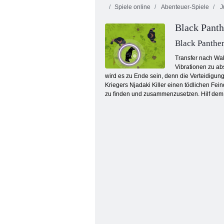
Spiele online
Abenteuer-Spiele
J
Maskierte
Feuer und
Black Panth
Kräfte: Zombie-
Wasser 4:
Überleben
Kristalltempel
Verlassene Uni
Black Panthe
Transfer nach Wak
Vibrationen zu abs
wird es zu Ende sein, denn die Verteidigun
Kriegers Njadaki Killer einen tödlichen Fei
zu finden und zusammenzusetzen. Hilf dem H