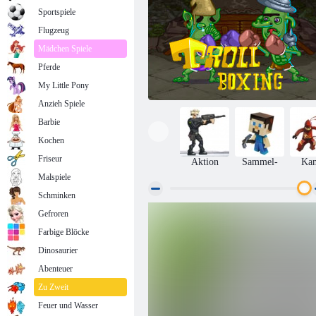
Sportspiele
Flugzeug
Mädchen Spiele
Pferde
My Little Pony
Anzieh Spiele
Barbie
Kochen
Friseur
Aktion
Sammel-
Ka
Malspiele
Schminken
Gefroren
Troll Boxen
Farbige Blöcke
Dinosaurier
Abenteuer
Zu Zweit
Feuer und Wasser