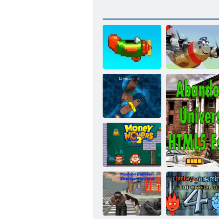
Wiederholen
Heroisch Pilot
Piratebattle. Io
Geldmessgeräte
2