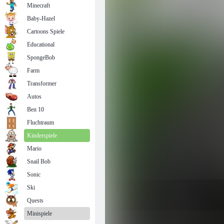
Minecraft
Baby-Hazel
Cartoons Spiele
Educational
SpongeBob
Farm
Transformer
Autos
Ben 10
Fluchtraum
Kinderspiele
Mario
Snail Bob
Sonic
Ski
Quests
Minispiele