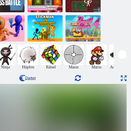
Kogama:
Kogama:
Emotionale
Bosskampf
Farben
Killer. io
Stickman gegen
italienische
Rette den
Brainrot-
Nervenkitzel
bkuchenmann
Kämpfer
Rush 4
Ninja
Hüpfen
Rätsel
Matze
Mario
Adventures
Darker