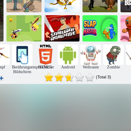
Slenderman vs
Hinterhof-
Freddy Der
Helden
Key & Shield
Fazbear
Samurai-
Merge Kill
Amoklauf
Schlagmeister
Le
mpf
Berührungsempfindlicher
HTML5
Android
Weltraum
Zombie
Bildschirm
(Total 3)