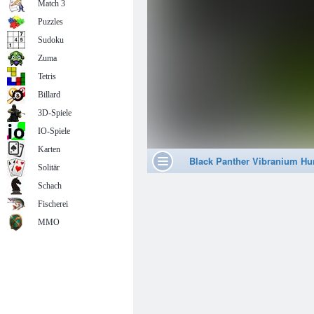
Match 3
Puzzles
Sudoku
Zuma
Tetris
Billard
3D-Spiele
IO-Spiele
Karten
Solitär
Schach
Fischerei
MMO