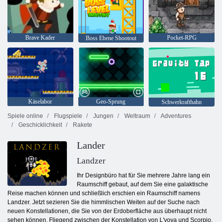
Brave Kader
Pocket-RPG
Boss Ebene Shootout
Käselabor
Geo-Sprung
Schwerkrafthahn
Spiele online
Flugspiele
Jungen
Weltraum
Adventures
Geschicklichkeit
Rakete
Lander
Landzer
Ihr Designbüro hat für Sie mehrere Jahre lang ein
Raumschiff gebaut, auf dem Sie eine galaktische
Reise machen können und schließlich erschien ein Raumschiff namens
Landzer. Jetzt sezieren Sie die himmlischen Weiten auf der Suche nach
neuen Konstellationen, die Sie von der Erdoberfläche aus überhaupt nicht
sehen können. Fliegend zwischen der Konstellation von L'vova und Scorpio,