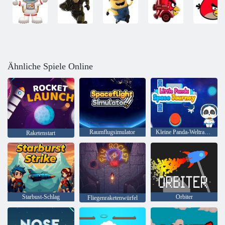
Ähnliche Spiele Online
Raumflugsimulator
Kleine Panda-Weltraumreise
Raketenstart
Starbust-Schlag
Orbiter
Fliegenraketenwürfel