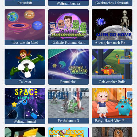
Raumdrift
Galaktisches Labyrinth
Weltraumbuchse
Toss wie ein Chef
Galaxie-Kommandant
Alien gehen nach Hause
Callestar
Raumkabel
Galaktischer Bulle
Feudalismus 3
Baby- Hazel Alien Freund
Weltraumtunnel