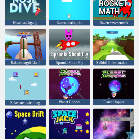
Nasentauchgang
Raketenfarbsprint
Raketenmathematik
Raketenangriffslauf
Sprunki Shoot Fly
Skibidi Toilettenraketenwerfer
Planet Hopper
Planet Hopper
Raketenentwicklung