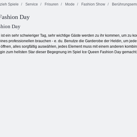
zieh Spiele
Service
Frisuren
Mode
Fashion Show
Berührungsempf
Lustige Mini -
Fashion Day
Dress
Spiele für
Ellie und Ben
Thumbelina
Prinzessin
Heiligabend
shion Day
 ist ein sehr schwieriger Tag, sehr wichtige Gäste werden zu ihr kommen, um zu ko
e eines professionellen brauchen - e. du. Benutze die Garderobe der Heldin, um jede
 öffnen, alles sorgfältig auswählen, jedes Element muss mit einem anderen kombini
gin zum hellsten Star dieser Begegnung im Spiel Ice Queen Fashion Day gemacht