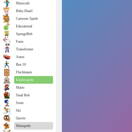
Minecraft
Baby-Hazel
Cartoons Spiele
Educational
SpongeBob
Farm
Transformer
Autos
Ben 10
Fluchtraum
Kinderspiele
Mario
Snail Bob
Sonic
Ski
Quests
Minispiele