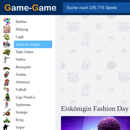
Bubbles
Mahjong
Logik
Spiele für Jungen
Tanki Online
Waffen
Rennspiele
Zombie
Abenteuer
Fußball
Lego NinjaGo
Spiderman
Eiskönigin Fashion Day
Strategie
Krieg
Sniper