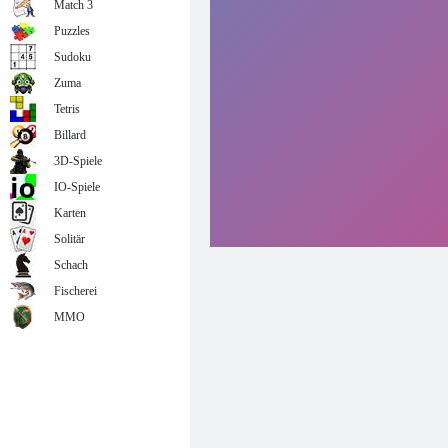
Match 3
Puzzles
Sudoku
Zuma
Tetris
Billard
3D-Spiele
IO-Spiele
Karten
Solitär
Schach
Fischerei
MMO