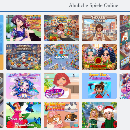
Ähnliche Spiele Online
Lustiger Tattoo
Kochstadt-
Shop
Tycoon
Desserthersteller
Nussknacker-
Lebensmittelförderer
Supermarktmanager
Neujahrsabenteuer
Haarpuppen-
Hair Master
Super Star -
Anziehwelt
Visagistin
Tiersalon
Fri