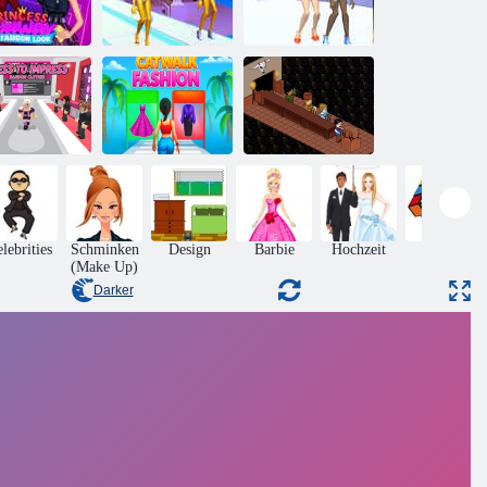
inzessinnen-
ufsteg-Mode-
Fashion Walk
Look
intaktGeschenk
Modewanderer
iden Sie sich,
um zu
eeindrucken:
Zufällige
Kleidung
Laufstegmode
Bierrausch
lebrities
Schminken
Design
Barbie
Hochzeit
Rätsel
(Make Up)
Darker