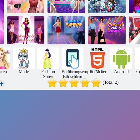
Pr
College-
Mode Zombies
La
Modeschau
Modeschlacht
Dash The Dead
Kle
Unterschiede
Summer
b
zwischen
Runway
Promi Paris
Models
Challenge
Fashion Week
uren
Mode
Fashion
Berührungsempfindlicher
HTML5
Android
Ce
Show
Bildschirm
(Total 2)