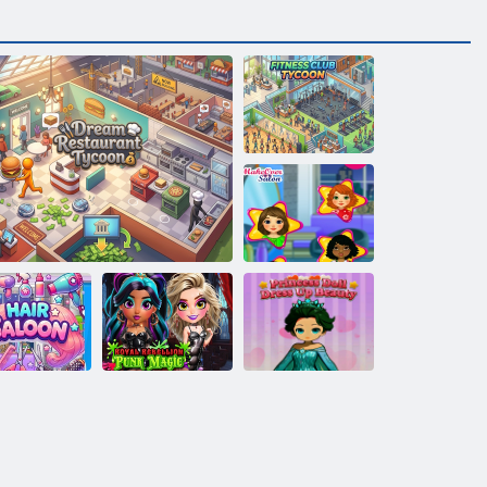
Fitness-Club-
Tycoon
MakeOver-
Salon
Prinzessin Doll
Royal Rebellion
Dress Up
seurlimousine
Traumrestaurant Tycoon
Punk Magie
Beauty