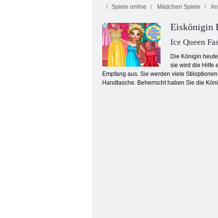
Spiele online
Mädchen Spiele
An
Eiskönigin 
Ice Queen Fa
Die Königin heute
sie wird die Hilf
Empfang aus. Sie werden viele Stiloptionen
Idle Hotel Empire Tycoon
Handtasche. Beherrscht haben Sie die Köni