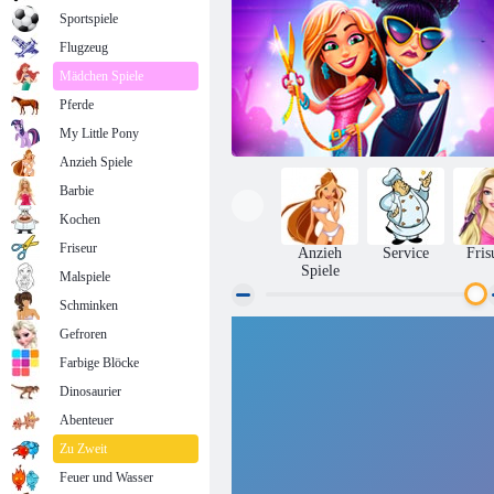
Sportspiele
Flugzeug
Mädchen Spiele
Pferde
My Little Pony
Anzieh Spiele
Barbie
Kochen
Friseur
Anzieh
Service
Fris
Spiele
Malspiele
Schminken
Gefroren
Fabulous Angela's Fashion Fieber
Farbige Blöcke
Dinosaurier
Abenteuer
Zu Zweit
Feuer und Wasser