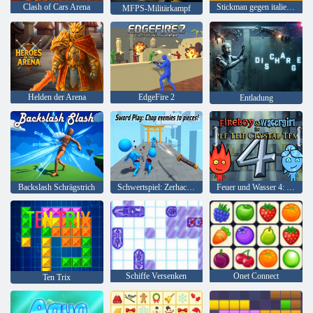
Clash of Cars Arena
Stickman gegen italienische Brainrot-Kämpfer
MFPS-Militärkampf
Helden der Arena
EdgeFire 2
Entladung
Backslash Schrägstrich
Schwertspiel: Zerhacke deine Feinde!
Feuer und Wasser 4: Kristalltempel
Schiffe Versenken
Onet Connect
Ten Trix