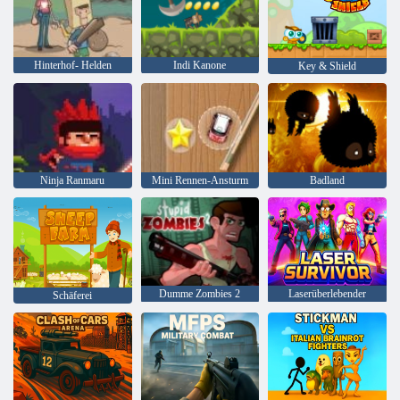
Hinterhof- Helden
Indi Kanone
Key & Shield
Ninja Ranmaru
Mini Rennen-Ansturm
Badland
Dumme Zombies 2
Laserüberlebender
Schäferei