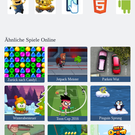
Ähnliche Spiele Online
Jetpack Meister
Parken Wut
Zurück nach Candyland 4: Lollipop Garden
Winterabenteuer
Pinguin Sprung
Toon Cup 2016