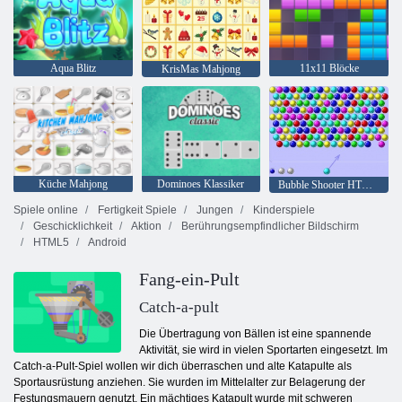
Aqua Blitz
11x11 Blöcke
KrisMas Mahjong
Küche Mahjong
Dominoes Klassiker
Bubble Shooter HTML5
Spiele online
Fertigkeit Spiele
Jungen
Kinderspiele
Geschicklichkeit
Aktion
Berührungsempfindlicher Bildschirm
HTML5
Android
Fang-ein-Pult
Catch-a-pult
Die Übertragung von Bällen ist eine spannende
Aktivität, sie wird in vielen Sportarten eingesetzt. Im
Catch-a-Pult-Spiel wollen wir dich überraschen und alte Katapulte als
Sportausrüstung anziehen. Sie wurden im Mittelalter zur Belagerung der
Festungsmauern genutzt. Ein mächtiges Katapult wurde mit schweren