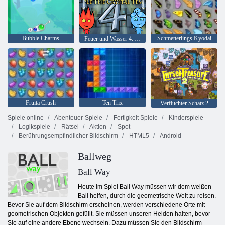
Bubble Charms
Schmetterlings Kyodai
Feuer und Wasser 4: Kristalltempel
Fruita Crush
Ten Trix
Verfluchter Schatz 2
Spiele online
Abenteuer-Spiele
Fertigkeit Spiele
Kinderspiele
Logikspiele
Rätsel
Aktion
Spot-
Berührungsempfindlicher Bildschirm
HTML5
Android
Ballweg
Ball Way
Heute im Spiel Ball Way müssen wir dem weißen
Ball helfen, durch die geometrische Welt zu reisen.
Bevor Sie auf dem Bildschirm erscheinen, werden verschiedene Orte mit
geometrischen Objekten gefüllt. Sie müssen unseren Helden halten, bevor
Sie auf eine andere Ebene wechseln. Dazu müssen Sie den Bildschirm