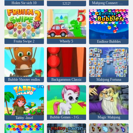
Holen Sie sich 10
Mahjong Connect: Woodventure
1212!
Fruita Swipe 2
Wheely 5
Endlose Bubbles
Bubble Shooter endlos
Backgammon Classic
Mahjong Fortuna
Bubble Gemes - 3 Gewinnt
Magic Mahjong
Tabby -Insel