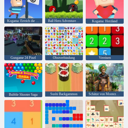
Kogama: Erreich die Flagge
Ball Hero Adventure: Roter Schlagball
Kogama: Herzland
Gungame 24 Pixel
Obstverbindung
Vereinen
Sushi Backgammon
Schätze von Montezuma 2
Bubble Shooter Saga