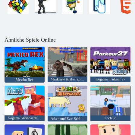
Ähnliche Spiele Online
Maskierte Kräfte: Zombie-Überleben
Kogama: Parkour 27
Mexiko Rex
Kogama: Weihnachtsparkour
Loch. io
Adam und Eva: Schlafwandler