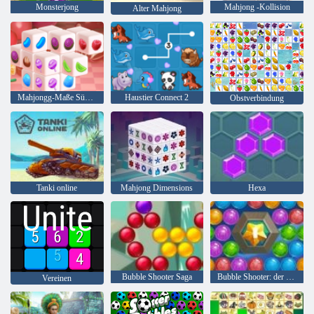
Monsterjong
Mahjong -Kollision
Alter Mahjong
Mahjongg-Maße Süßigkeit
Haustier Connect 2
Obstverbindung
Tanki online
Mahjong Dimensions
Hexa
Bubble Shooter Saga
Bubble Shooter: der See
Vereinen