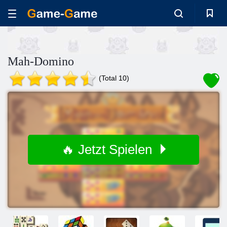
Mah-Domino
(Total 10)
🔥 Jetzt Spielen