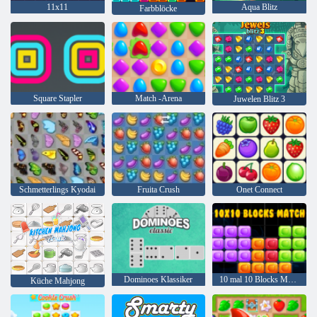
11x11
Aqua Blitz
Farbblöcke
Square Stapler
Match -Arena
Juwelen Blitz 3
Schmetterlings Kyodai
Fruita Crush
Onet Connect
Dominoes Klassiker
10 mal 10 Blocks Match
Küche Mahjong