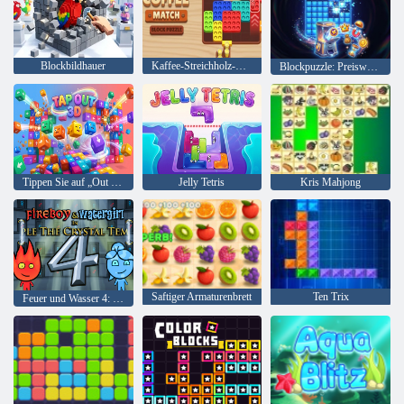
Blockbildhauer
Kaffee-Streichholz-Blockpuzzle
Blockpuzzle: Preiswahn
Tippen Sie auf „Out 3D“.
Jelly Tetris
Kris Mahjong
Saftiger Armaturenbrett
Ten Trix
Feuer und Wasser 4: Kristalltempel