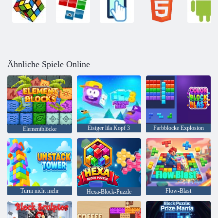
Ähnliche Spiele Online
Eisiger lila Kopf 3
Farbblocke Explosion
Elementblöcke
Turm nicht mehr
Flow-Blast
Hexa-Block-Puzzle