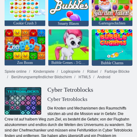
Cookie Crush 3
Gartengeschichten
Smarty Blasen
Zoo Boom
Bubble Gemes - 3 Gewinnt
Bubble Charms
Spiele online
Kinderspiele
Logikspiele
Rätsel
Farbige Blöcke
Berührungsempfindlicher Bildschirm
HTML5
Android
Cyber ​​Tetroblocks
Cyber Tetroblocks
Die Knoten und Mechanismen des Raumschiffs
stürzten ab und die Mission war in Gefahr. Die
Crew ist auf halbem Weg zum Ziel, es besteht die Gefahr, von der Flugbahn
abzukommen und endlos durch die Weiten des Universums zu wandern. Sie
sind der Chefmechaniker und müssen eine Fehlfunktion in Cyber ​​Tetroblocks
finden und entfernen. Sie haben alles überprüft und ein Problem im