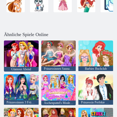
Ähnliche Spiele Online
Prinzessinnen Sauna Realife
Barbies Buchclub
Glamour Abend
Prinzessinnen 3 Frühlingsfestivals
Prinzessin Perfekte Hochzeit
Aschenputtel's Mode Store