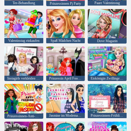
Tee-Behandlung
Paare Valentinstag
Prinzessinnen Pj Party
Valentinstag einkaufen
Spaß Mädchen Nacht
Dove Magazin
Instagirls verkleiden sich
Prinzessin April Fools Friseursalon
Eiskönigin Zwillinge Geburt
Jasmine im Modemagazin
Prinzessinnen-Frühlingsanlässe
Prinzessinnen-Anti-Mode-Farbblöcke