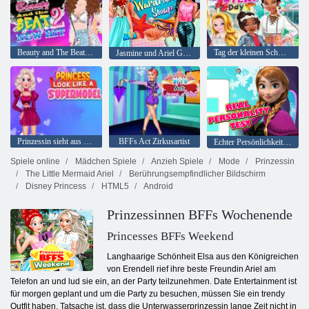
Beauty and The Beat 2 Neuer Hit
Tag der kleinen Schwestern der Prinzessinnen
Jasmine und Ariel Garderobentausch
Prinzessin sieht aus wie ein Supermodel
BFFs Act Zirkusartist
Echter Persönlichkeitstest
Spiele online
Mädchen Spiele
Anzieh Spiele
Mode
Prinzessin
The Little Mermaid Ariel
Berührungsempfindlicher Bildschirm
Disney Princess
HTML5
Android
Prinzessinnen BFFs Wochenende
Princesses BFFs Weekend
Langhaarige Schönheit Elsa aus den Königreichen
von Erendell rief ihre beste Freundin Ariel am
Telefon an und lud sie ein, an der Party teilzunehmen. Date Entertainment ist
für morgen geplant und um die Party zu besuchen, müssen Sie ein trendy
Outfit haben. Tatsache ist, dass die Unterwasserprinzessin lange Zeit nicht in