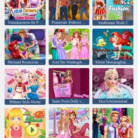
Traumkarrieren für Prinzessinnen
Prinzessin -Pullover Wetter
Straßentanz Mode 2
Mermaid Resurrection Notfall
Ariel Die Wiedergeburt von Lovelorn
Kleine Meerjungfrauen Puzzle
Taube Prom Dolly verkleiden sich
Elsa Schönheitsbad
Military Style-Woche