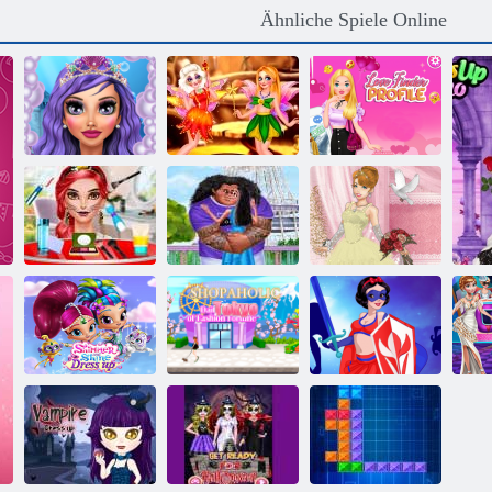
Ähnliche Spiele Online
Meerjungfrauen
Liebe Finder
Makeup Salon
Märchen Feen
Profil
Gesicht malen
Party
Valentinsküsse
Hochzeitslilie 2
Schimmer und
Shopaholic:
Prinzessin
Shine Dress up
Tokio
Superhelden
M