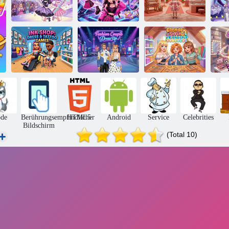
2-Spieler-Spiele
– Princess
K-Pop-
Veloura Schrank
Design Party
Makeover-Idol
3D
O
Ink Shop:
Kleidungs - und
Modepaar
Blonde Sofia:
F
Tattoo-Spiele
verkleiden sich
Freundschaftsarmband
Ma
de
Berührungsempfindlicher
HTML5
Android
Service
Celebrities
Bildschirm
(Total 10)