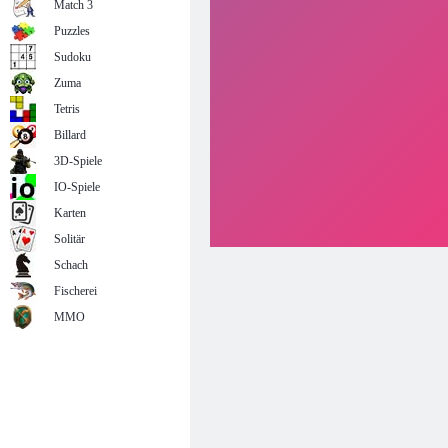
Match 3
Puzzles
Sudoku
Zuma
Tetris
Billard
3D-Spiele
IO-Spiele
Karten
Solitär
Schach
Fischerei
MMO