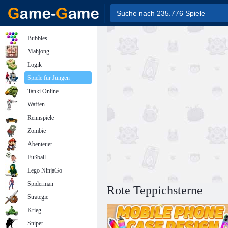
Bubbles
Mahjong
Logik
Spiele für Jungen
Tanki Online
Waffen
Rennspiele
Zombie
Abenteuer
Fußball
Lego NinjaGo
Spiderman
Rote Teppichsterne
Strategie
Krieg
Sniper