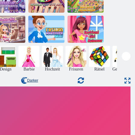
Baby Cathy
Anziehen:
Weltcup-
Ep52: Crown
utfit-Match
Augenkunst
Maker
ashion Girl
Fashion
Freundesmädchen
keover World
Makeover Dash
Makeover
Design
Barbie
Hochzeit
Frisuren
Rätsel
Geschicklich
Darker