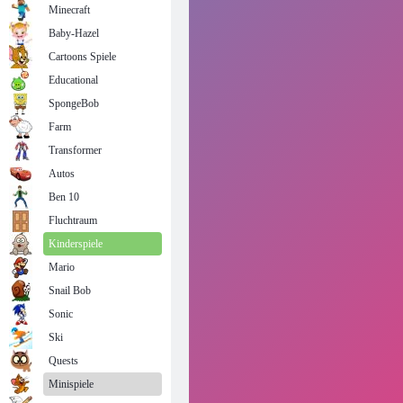
Minecraft
Baby-Hazel
Cartoons Spiele
Educational
SpongeBob
Farm
Transformer
Autos
Ben 10
Fluchtraum
Kinderspiele
Mario
Snail Bob
Sonic
Ski
Quests
Minispiele