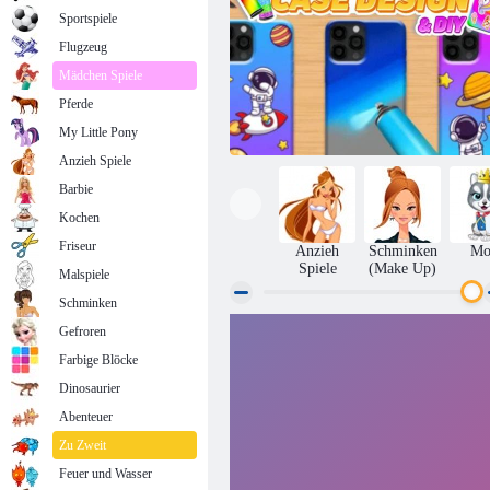
Sportspiele
Flugzeug
Mädchen Spiele
Pferde
My Little Pony
Anzieh Spiele
Barbie
Kochen
Friseur
Anzieh
Schminken
Mo
Spiele
(Make Up)
Malspiele
Schminken
Gefroren
Design und DIY von Handyhüllen
Farbige Blöcke
Dinosaurier
Abenteuer
Zu Zweit
Feuer und Wasser