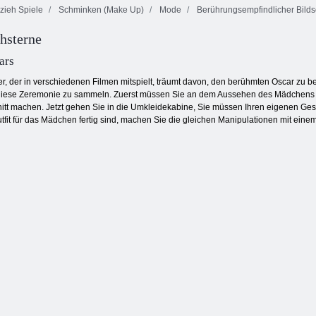
zieh Spiele
Schminken (Make Up)
Mode
Berührungsempfindlicher Bilds
Machen Sie sich
hsterne
bereit für
Vampir -Kleid
Halloween
Ten Trix
ars
r, der in verschiedenen Filmen mitspielt, träumt davon, den berühmten Oscar zu 
 diese Zeremonie zu sammeln. Zuerst müssen Sie an dem Aussehen des Mädchens ar
itt machen. Jetzt gehen Sie in die Umkleidekabine, Sie müssen Ihren eigenen Ge
tfit für das Mädchen fertig sind, machen Sie die gleichen Manipulationen mit ein