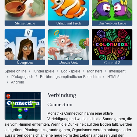
Sterne-Küche
Urlaub mit Fisch
Das Web der Liebe
Übergeben
Doodle-Gott
Coloruid 2
Spiele online
Kinderspiele
Logikspiele
Monsters
Intelligent
Pädagogisch
Berührungsempfindlicher Bildschirm
HTML5
Android
Verbindung
Connection
Monstriks Connection nahm eine aktive
Verteidigung und wollte nicht die Sonne geben, die
sie vom Himmel entfernten. Wenn die Dunkelheit auf den Boden fällt, werden
alle grünen Plantagen zugrunde gehen, Organismen werden anfangen oder
aussterben oder sich an eine neue Form des Lebens anpassen und der