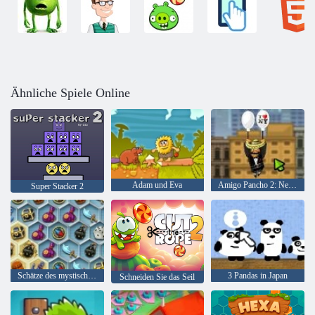
Ähnliche Spiele Online
Adam und Eva
Amigo Pancho 2: New York Party
Super Stacker 2
Schätze des mystischen Meeres
3 Pandas in Japan
Schneiden Sie das Seil