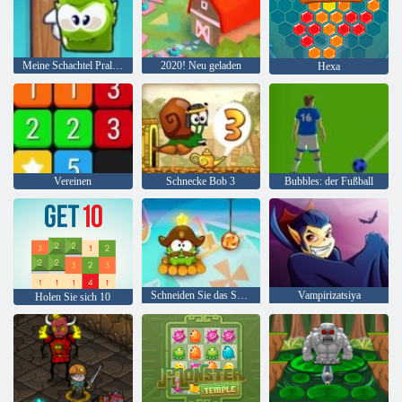
Meine Schachtel Pralinen
2020! Neu geladen
Hexa
Vereinen
Schnecke Bob 3
Bubbles: der Fußball
Schneiden Sie das Seil: Zeitreisen
Vampirizatsiya
Holen Sie sich 10