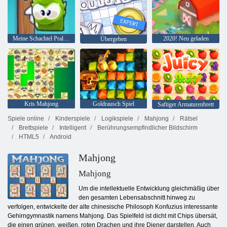
Meine Schachtel Pralinen
2020! Neu geladen
Übergeben
Kris Mahjong
Goldrausch Spiel
Saftiger Armaturenbrett
Spiele online
Kinderspiele
Logikspiele
Mahjong
Rätsel
Brettspiele
Intelligent
Berührungsempfindlicher Bildschirm
HTML5
Android
Mahjong
Mahjong
Um die intellektuelle Entwicklung gleichmäßig über
den gesamten Lebensabschnitt hinweg zu
verfolgen, entwickelte der alte chinesische Philosoph Konfuzius interessante
Gehirngymnastik namens Mahjong. Das Spielfeld ist dicht mit Chips übersät,
die einen grünen, weißen, roten Drachen und ihre Diener darstellen. Auch