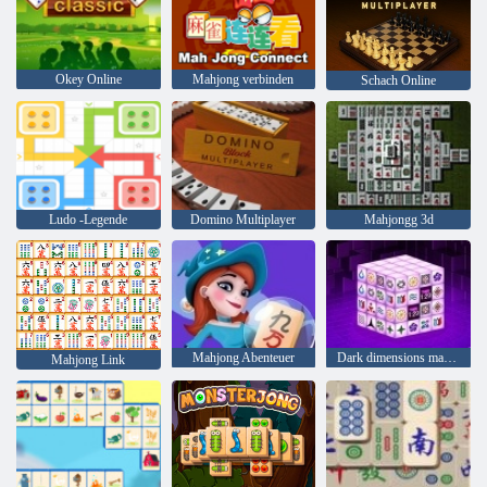
Okey Online
Mahjong verbinden
Schach Online
Ludo -Legende
Domino Multiplayer
Mahjongg 3d
Mahjong Abenteuer
Dark dimensions mahjong
Mahjong Link