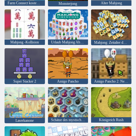
Farm Connect kostenlos
Alter Mahjong
Monsterjong
Mahjong -Kollision
Urlaub Mahjong Abmessungen
Mahjong: Zeitalter der Alchemie
Super Stacker 2
Amigo Pancho
Amigo Pancho 2: New York Party
Schätze des mystischen Meeres
Königreich Rush
Laserkanone