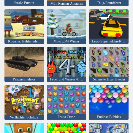
Straße Pursuit
Thug-Rennfahrer
Mini Rennen-Ansturm
Kogama: Kühlerfedern
Moto x3M Winter
Lego-Superhelden-Rennen
Panzersimulator
Feuer und Wasser 4: Kristalltempel
Schmetterlings Kyodai
Fruita Crush
Endlose Bubbles
Verfluchter Schatz 2