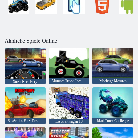
Ähnliche Spiele Online
Monster Truck Forest-Lieferung
Mächtige Motoren
Street Race Fury
Straße des Fury Desert Strike
Mad Truck Challenge
Lastkraftwagen 18