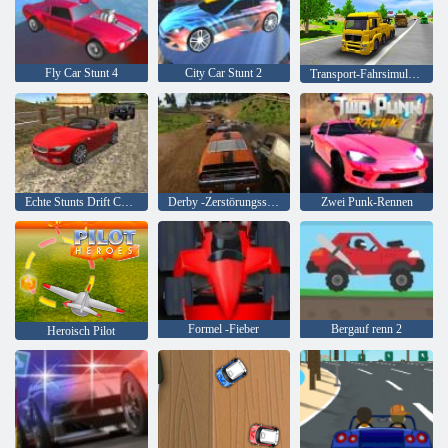
Fly Car Stunt 4
City Car Stunt 2
Transport-Fahrsimulator
Echte Stunts Drift Car Driving 3d
Derby -Zerstörungssimulator
Zwei Punk-Rennen
Formel -Fieber
Bergauf renn 2
Heroisch Pilot