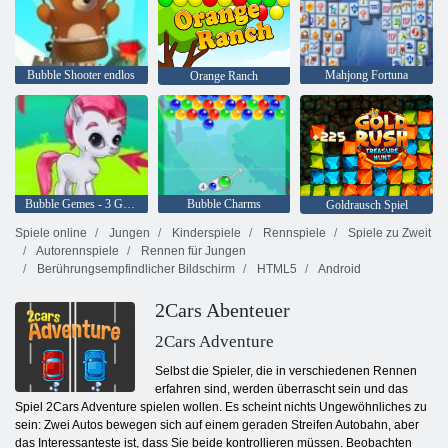
Bubble Shooter endlos
Mahjong Fortuna
Orange Ranch
Bubble Gemes - 3 Gewinnt
Bubble Charms
Goldrausch Spiel
Spiele online
Jungen
Kinderspiele
Rennspiele
Spiele zu Zweit
Autorennspiele
Rennen für Jungen
Berührungsempfindlicher Bildschirm
HTML5
Android
2Cars Abenteuer
2Cars Adventure
Selbst die Spieler, die in verschiedenen Rennen
erfahren sind, werden überrascht sein und das
Spiel 2Cars Adventure spielen wollen. Es scheint nichts Ungewöhnliches zu
sein: Zwei Autos bewegen sich auf einem geraden Streifen Autobahn, aber
das Interessanteste ist, dass Sie beide kontrollieren müssen. Beobachten