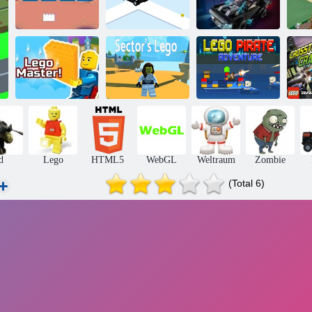
Lego the Batman
Brickz
Stadtplatz
Street Rache
LE
L
Das Lego des
Lego-Piraten-
Lego-Meister!
Sektors
Abenteuer
d
Lego
HTML5
WebGL
Weltraum
Zombie
(Total 6)