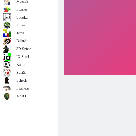
Match 3
Puzzles
Sudoku
Zuma
Tetris
Billard
3D-Spiele
IO-Spiele
Karten
Solitär
Schach
Fischerei
MMO