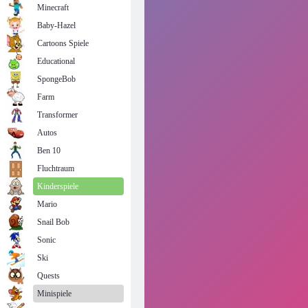
Minecraft
Baby-Hazel
Cartoons Spiele
Educational
SpongeBob
Farm
Transformer
Autos
Ben 10
Fluchtraum
Kinderspiele
Mario
Snail Bob
Sonic
Ski
Quests
Minispiele