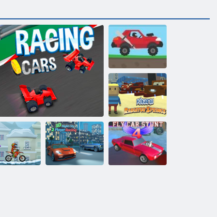
Bergauf renn 2
Kogama:
Kühlerfedern
Moto x3M
3D Night City 2
Winter
Formel -Fieber
Spielerrennen
Fly Car Stunt 4