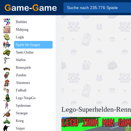
Bubbles
Mahjong
Logik
Spiele für Jungen
Tanki Online
Waffen
Rennspiele
Zombie
Abenteuer
Fußball
Lego NinjaGo
Spiderman
Lego-Superhelden-Ren
Strategie
Krieg
Sniper