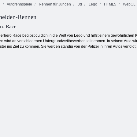
e
Autorennspiele
Rennen für Jungen
3d
Lego
HTML5
WebGL
Maskierte
helden-Rennen
Bubble Pop
Kräfte: Zombie-
Kogama: 4
Story
Überleben
Krieg
ro Race
erhero Race begibst du dich in die Welt von Lego und hilfst einem gewöhnlichen Ke
 wird an verschiedenen Untergrundwettbewerben teilnehmen. In seinem Auto wird
ster ins Ziel zu kommen. Sie werden ständig von der Polizei in ihren Autos verfol