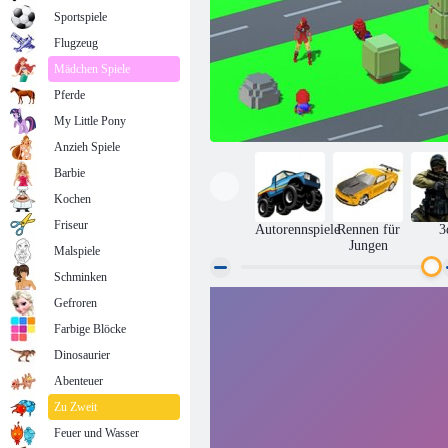
Sportspiele
Flugzeug
Mädchen Spiele
Pferde
My Little Pony
Anzieh Spiele
Barbie
Kochen
Friseur
Autorennspiele
Rennen für
3
Jungen
Malspiele
Schminken
Gefroren
Ironman Lego
Farbige Blöcke
Dinosaurier
Abenteuer
Zu Zweit
Feuer und Wasser