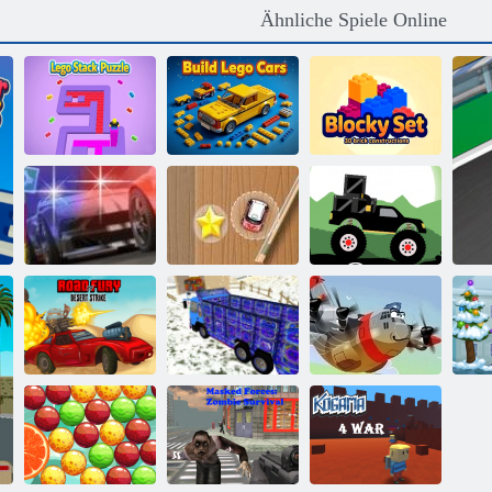
Ähnliche Spiele Online
Lego-Stack-
Baue Lego-
Blocky Set 3D-
Puzzle
Autos
Ziegelkonstruktionen
Mini Rennen-
Monster Truck
Straße Pursuit
Ansturm
Forest-Lieferung
Straße des Fury
Lastkraftwagen
Desert Strike
18
Heroisch Pilot