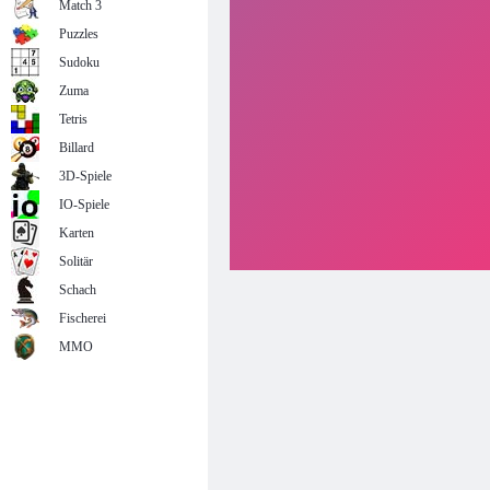
Match 3
Puzzles
Sudoku
Zuma
Tetris
Billard
3D-Spiele
IO-Spiele
Karten
Solitär
Schach
Fischerei
MMO