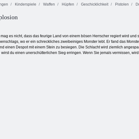
ngen
Kinderspiele
Waffen
Hüpfen
Geschicklichkeit
Pistolen
D
plosion
Run, Schwein,
Zombies können
D-Day: Rush -
Run
nicht springen
Tower Defense
mag es nicht, dass das feurige Land von einem bösen Herrscher regiert wird und so
enschlags, wo er ein schreckliches zweibeiniges Monster lebt. Er fand das Monster
d einen Despot mit einem Stein zu besiegen. Die Schlacht wird ziemlich angespann
n wirst du einen unerschütterlichen Sieg erringen. Wenn Sie jemals vermissen, wird 