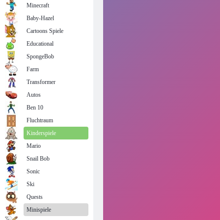
Minecraft
Baby-Hazel
Cartoons Spiele
Educational
SpongeBob
Farm
Transformer
Autos
Ben 10
Fluchtraum
Kinderspiele
Mario
Snail Bob
Sonic
Ski
Quests
Minispiele