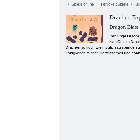
Spiele online
Fertigkeit Spiele
Ju
Drachen Ex
Dragon Blast
Der junge Drache 
zum Ort des Drach
Drachen so hoch wie möglich zu springen un
Heads Arena Euro Fußball
Fähigkeiten mit der Treffsicherheit und dan