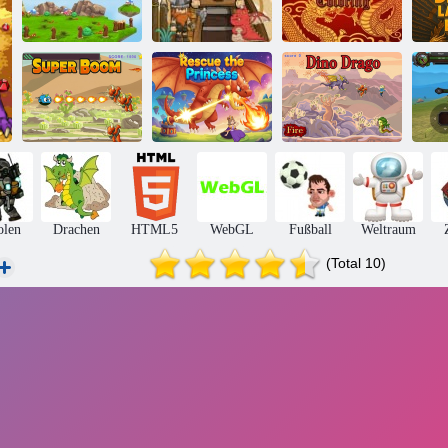
Chinesische
M
Drachen
Drachenversuche
Horik Viking
Färbung
Rette die
Super Boom
Prinzessin
Dino Drago
Dra
olen
Drachen
HTML5
WebGL
Fußball
Weltraum
(Total 10)