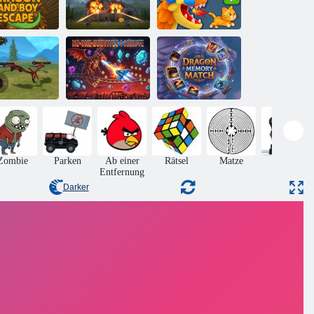
agic Dragon
Land Boy
Savage Dragon
Escape
Simulator
Strickrettung
Niemand
Fantasy-
überlebt 1
Dragon Memory
chensimulator
Minute
Match
Zombie
Parken
Ab einer
Rätsel
Matze
Aktion
Entfernung
Darker