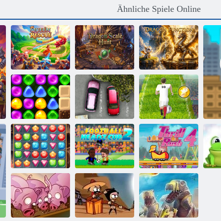
Ähnliche Spiele Online
Königinrettung
Drachenschuppenjagd
Drachenfunktion
Zurück nach
Candyland 4:
Euro-Fußball-
Lollipop Garden
Parken Wut
Sprint
Football Headz
Nervenkitzel
Schatzsuche
Cup 2
Rush 4