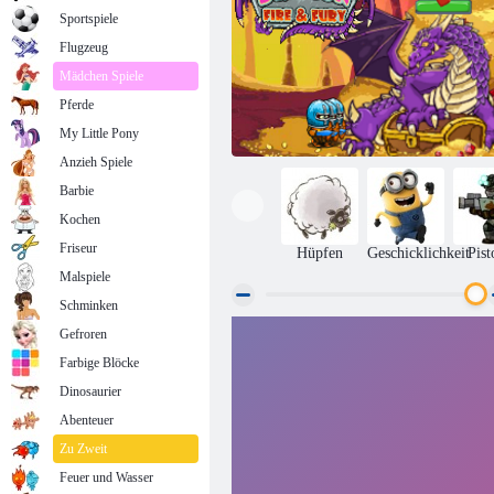
Sportspiele
Flugzeug
Mädchen Spiele
Pferde
My Little Pony
Anzieh Spiele
Barbie
Kochen
Friseur
Hüpfen
Geschicklichkeit
Pist
Malspiele
Schminken
Gefroren
Drachenfeuer & Wut
Farbige Blöcke
Dinosaurier
Abenteuer
Zu Zweit
Feuer und Wasser