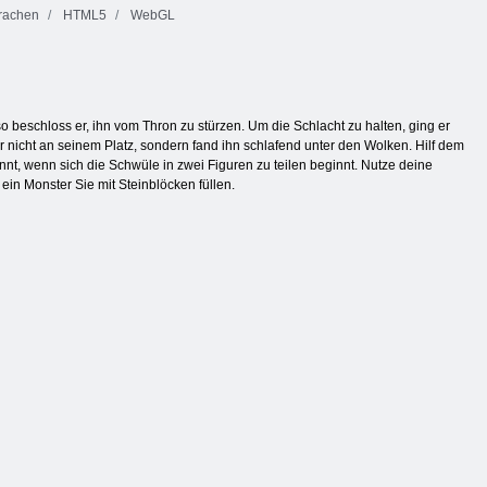
rachen
HTML5
WebGL
 beschloss er, ihn vom Thron zu stürzen. Um die Schlacht zu halten, ging er
 nicht an seinem Platz, sondern fand ihn schlafend unter den Wolken. Hilf dem
t, wenn sich die Schwüle in zwei Figuren zu teilen beginnt. Nutze deine
ein Monster Sie mit Steinblöcken füllen.