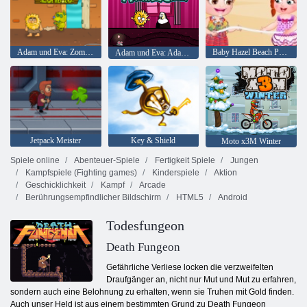
Adam und Eva: Zombies
Baby Hazel Beach Party
Adam und Eva: Adam der Geist
Jetpack Meister
Key & Shield
Moto x3M Winter
Spiele online
Abenteuer-Spiele
Fertigkeit Spiele
Jungen
Kampfspiele (Fighting games)
Kinderspiele
Aktion
Geschicklichkeit
Kampf
Arcade
Berührungsempfindlicher Bildschirm
HTML5
Android
Todesfungeon
Death Fungeon
Gefährliche Verliese locken die verzweifelten
Draufgänger an, nicht nur Mut und Mut zu erfahren,
sondern auch eine Belohnung zu erhalten, wenn sie Truhen mit Gold finden.
Auch unser Held ist aus einem bestimmten Grund zu Death Fungeon