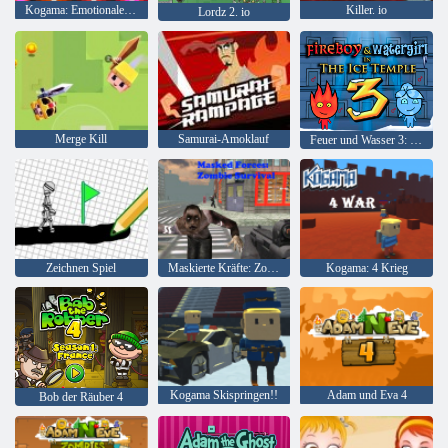
Kogama: Emotionale Farben
Killer. io
Lordz 2. io
Merge Kill
Samurai-Amoklauf
Feuer und Wasser 3: Der Eistempel
Zeichnen Spiel
Maskierte Kräfte: Zombie-Überleben
Kogama: 4 Krieg
Kogama Skispringen!!
Adam und Eva 4
Bob der Räuber 4