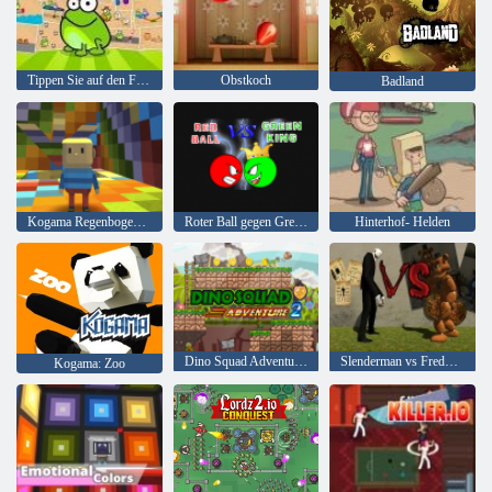
Tippen Sie auf den Frosch-Gekritzel
Obstkoch
Badland
Kogama Regenbogen Parkour
Roter Ball gegen Green King
Hinterhof- Helden
Dino Squad Adventure 2
Slenderman vs Freddy Der Fazbear
Kogama: Zoo