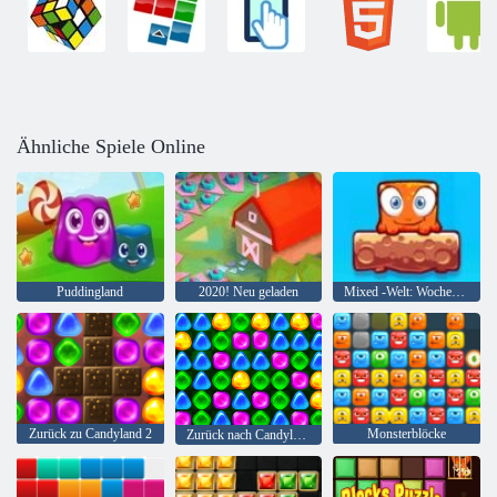
Ähnliche Spiele Online
Puddingland
2020! Neu geladen
Mixed -Welt: Wochenende
Zurück zu Candyland 2
Monsterblöcke
Zurück nach Candyland 4: Lollipop Garden