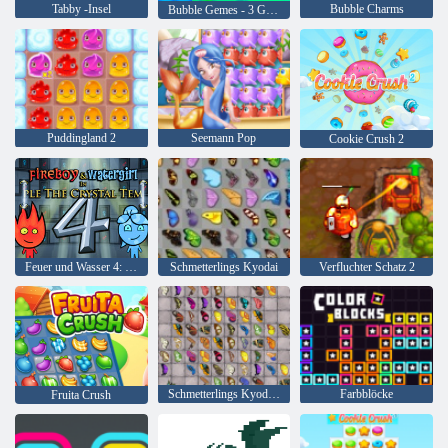
Tabby -Insel
Bubble Charms
Bubble Gemes - 3 Gewinnt
Puddingland 2
Seemann Pop
Cookie Crush 2
Feuer und Wasser 4: Kristalltempel
Schmetterlings Kyodai
Verfluchter Schatz 2
Schmetterlings Kyodai HD
Farbblöcke
Fruita Crush