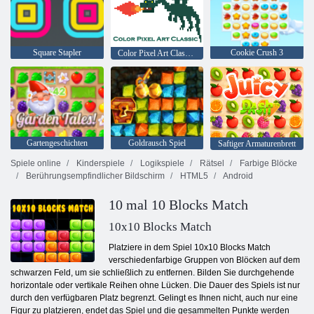
Square Stapler
Cookie Crush 3
Color Pixel Art Classic Classic
Gartengeschichten
Goldrausch Spiel
Saftiger Armaturenbrett
Spiele online
Kinderspiele
Logikspiele
Rätsel
Farbige Blöcke
Berührungsempfindlicher Bildschirm
HTML5
Android
10 mal 10 Blocks Match
10x10 Blocks Match
Platziere in dem Spiel 10x10 Blocks Match
verschiedenfarbige Gruppen von Blöcken auf dem
schwarzen Feld, um sie schließlich zu entfernen. Bilden Sie durchgehende
horizontale oder vertikale Reihen ohne Lücken. Die Dauer des Spiels ist nur
durch den verfügbaren Platz begrenzt. Gelingt es Ihnen nicht, auch nur eine
Figur zu platzieren, endet das Spiel und die gesammelten Punkte werden