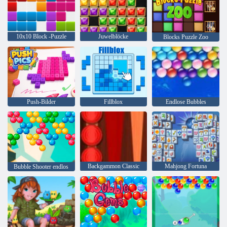
10x10 Block -Puzzle
Juwelblöcke
Blocks Puzzle Zoo
Push-Bilder
Fillblox
Endlose Bubbles
Backgammon Classic
Mahjong Fortuna
Bubble Shooter endlos