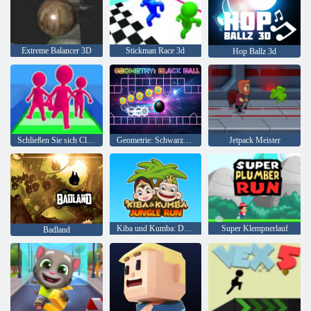
Extreme Balancer 3D
Stickman Race 3d
Hop Ballz 3d
Schließen Sie sich Clash 3D an
Geometrie: Schwarze Kugel
Jetpack Meister
Kiba und Kumba: Dschungellauf
Super Klempnerlauf
Badland