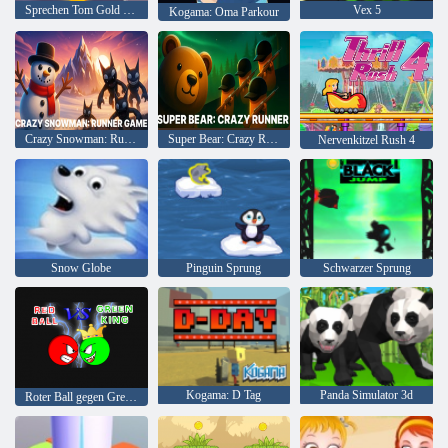
Sprechen Tom Gold Online laufen
Vex 5
Kogama: Oma Parkour
Crazy Snowman: Runner-Spiel
Super Bear: Crazy Runner
Nervenkitzel Rush 4
Snow Globe
Pinguin Sprung
Schwarzer Sprung
Kogama: D Tag
Panda Simulator 3d
Roter Ball gegen Green King