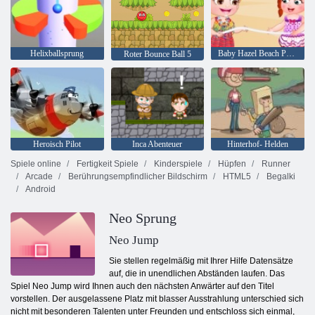
Helixballsprung
Baby Hazel Beach Party
Roter Bounce Ball 5
Heroisch Pilot
Inca Abenteuer
Hinterhof- Helden
Spiele online
Fertigkeit Spiele
Kinderspiele
Hüpfen
Runner
Arcade
Berührungsempfindlicher Bildschirm
HTML5
Begalki
Android
Neo Sprung
Neo Jump
Sie stellen regelmäßig mit Ihrer Hilfe Datensätze
auf, die in unendlichen Abständen laufen. Das
Spiel Neo Jump wird Ihnen auch den nächsten Anwärter auf den Titel
vorstellen. Der ausgelassene Platz mit blasser Ausstrahlung unterschied sich
nicht mit besonderen Talenten unter Freunden und entschloss sich einmal,