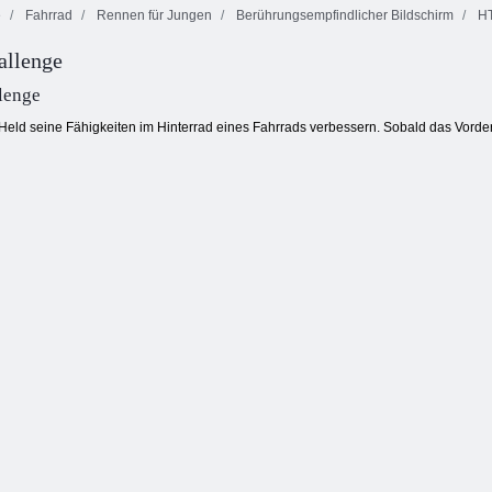
e
Fahrrad
Rennen für Jungen
Berührungsempfindlicher Bildschirm
H
allenge
Goldrausch
Square Stapler
Küche Mahjong
Spiel
lenge
Held seine Fähigkeiten im Hinterrad eines Fahrrads verbessern. Sobald das Vorderr