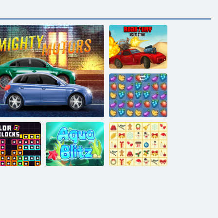
Straße des Fury
Desert Strike
Fruita Crush
KrisMas
Farbblöcke
Mächtige Motoren
Aqua Blitz
Mahjong