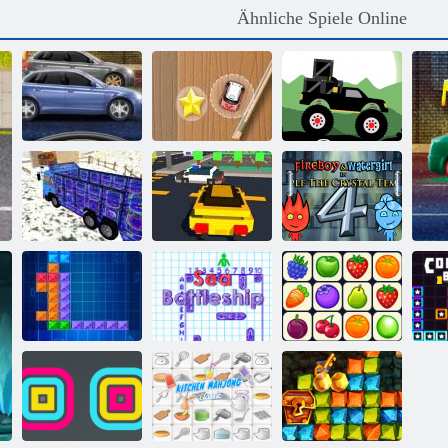
Ähnliche Spiele Online
Mini Rennen-
Monster Truck
Street Race Fury
Ansturm
Forest-Lieferung
Lego-
Feuer und
Lastkraftwagen
Superhelden-
Wasser 4:
18
Rennen
Kristalltempel
Schiffe
Ten Trix
Versenken
Onet Connect