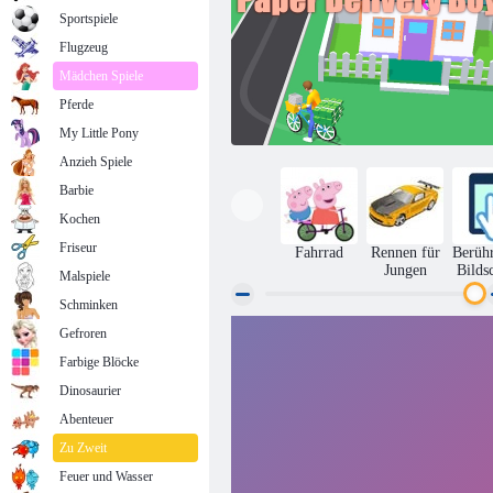
Sportspiele
Flugzeug
Mädchen Spiele
Pferde
My Little Pony
Anzieh Spiele
Barbie
Kochen
Friseur
Fahrrad
Rennen für
Berüh
Jungen
Bilds
Malspiele
Schminken
Gefroren
Papierbote
Farbige Blöcke
Dinosaurier
Abenteuer
Zu Zweit
Feuer und Wasser