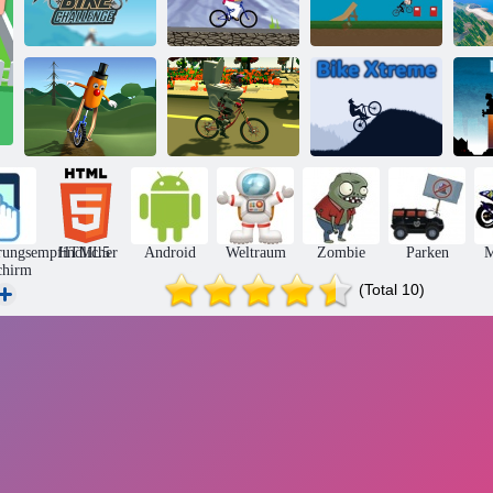
Mountainbike-
Challenge
Downhill-Bike
Schneller Fahrer
Skibidi -
Einrad Balance
Toilettenrad
3D
fahren
Fahrrad Xtreme
rungsempfindlicher
HTML5
Android
Weltraum
Zombie
Parken
M
chirm
(Total 10)