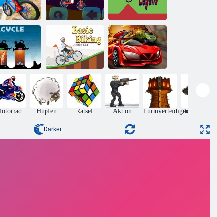
Fahrer
Downhill-
Rennen
Space Blitz
Einrad Legende
Icycle
Basisradfahren
Spy Auto
otorrad
Hüpfen
Rätsel
Aktion
Turmverteidigung
Adventures
Darker