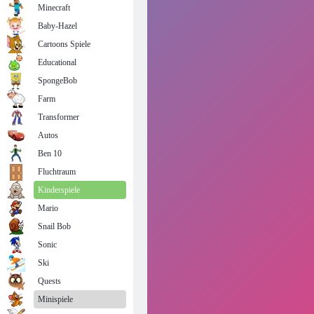
Minecraft
Baby-Hazel
Cartoons Spiele
Educational
SpongeBob
Farm
Transformer
Autos
Ben 10
Fluchtraum
Kinderspiele
Mario
Snail Bob
Sonic
Ski
Quests
Minispiele