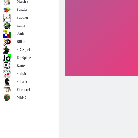
Match 3
Puzzles
Sudoku
Zuma
Tetris
Billard
3D-Spiele
IO-Spiele
Karten
Solitär
Schach
Fischerei
MMO