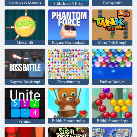
Cowboys vs Martians
Dachspender
Schlachtschiff Krieg
Messer Hit
Kogama Phantomkraft
Micro Tank Kampf
Kogama: Bosskampf
Obstverbindung
Endlose Bubbles
Bubble Shooter endlos
Bubble Shooter Saga
Vereinen