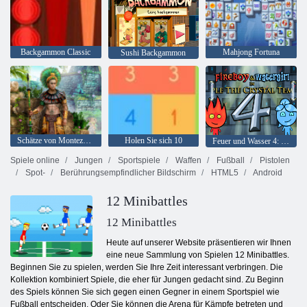
Backgammon Classic
Mahjong Fortuna
Sushi Backgammon
Schätze von Montezuma 2
Holen Sie sich 10
Feuer und Wasser 4: Kristalltempel
Spiele online
Jungen
Sportspiele
Waffen
Fußball
Pistolen
Spot-
Berührungsempfindlicher Bildschirm
HTML5
Android
12 Minibattles
12 Minibattles
Heute auf unserer Website präsentieren wir Ihnen
eine neue Sammlung von Spielen 12 Minibattles.
Beginnen Sie zu spielen, werden Sie Ihre Zeit interessant verbringen. Die
Kollektion kombiniert Spiele, die eher für Jungen gedacht sind. Zu Beginn
des Spiels können Sie sich gegen einen Gegner in einem Sportspiel wie
Fußball entscheiden. Oder Sie können die Arena für Kämpfe betreten und