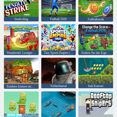
Strafschlag
Fußball 2026
Fußballstreik
Wunderziel: Lustiger Fußballkick
Tiny Sports Empire im Leerlauf
Ändern Sie das Ergebnis – Fußball 2026
Schlachtareal
Indi Kanone
Zombies können nicht springen