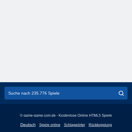
© game-game.com.de - Kostenlose Online HTML5 Spiele
English
Deutsch
Spiele online
Schlagwörter
Rückkopplung