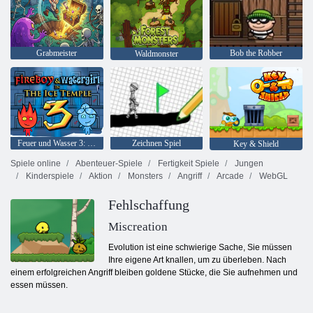
Grabmeister
Bob the Robber
Waldmonster
Feuer und Wasser 3: Der Eistempel
Zeichnen Spiel
Key & Shield
Spiele online
Abenteuer-Spiele
Fertigkeit Spiele
Jungen
Kinderspiele
Aktion
Monsters
Angriff
Arcade
WebGL
Fehlschaffung
Miscreation
Evolution ist eine schwierige Sache, Sie müssen
Ihre eigene Art knallen, um zu überleben. Nach
einem erfolgreichen Angriff bleiben goldene Stücke, die Sie aufnehmen und
essen müssen.