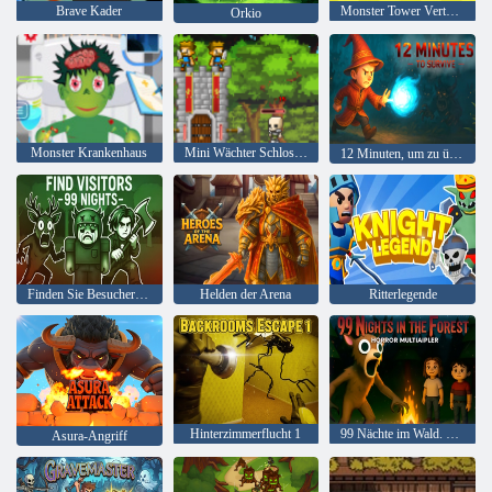
Brave Kader
Monster Tower Verteidigung
Orkio
Monster Krankenhaus
Mini Wächter Schloss Verteidigung
12 Minuten, um zu überleben
Finden Sie Besucher 99 Nächte
Helden der Arena
Ritterlegende
Hinterzimmerflucht 1
99 Nächte im Wald. Horror-Multiplayer
Asura-Angriff