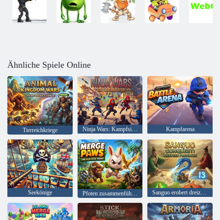
Ähnliche Spiele Online
Ninja Wars: Kampfsimulator
Kampfarena
Tierreichkriege
Seekönige
Sanguo erobert dreizehn Provinzen
Pfoten zusammenführen