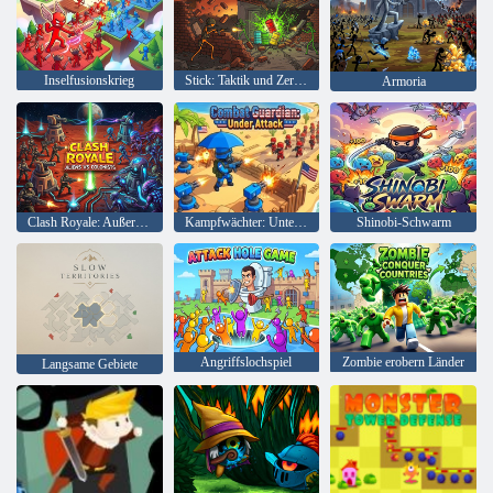
Inselfusionskrieg
Stick: Taktik und Zerstörung
Armoria
Clash Royale: Außerirdische gegen Kolonisten
Kampfwächter: Unter Beschuss
Shinobi-Schwarm
Angriffslochspiel
Zombie erobern Länder
Langsame Gebiete