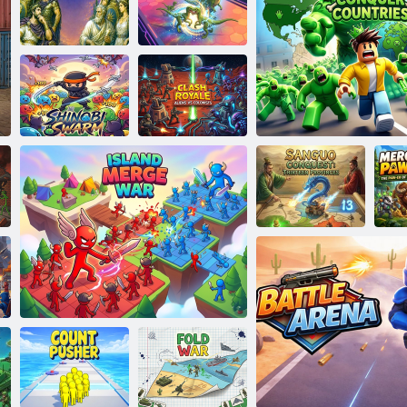
TCG-Shop:
Blau gegen Rot:
Grenzkonflikt
Dino-Abenteuer
Tierkampf
Wer ist besser?
Mas
Griechischer
Dragon Merge
Kriegerwettbewerb
Master 3D
Clash Royale:
Außerirdische
Shinobi-
gegen
Schwarm
Kolonisten
Sanguo erobert
dreizehn
Provinzen
Zombie erobern Län
zu