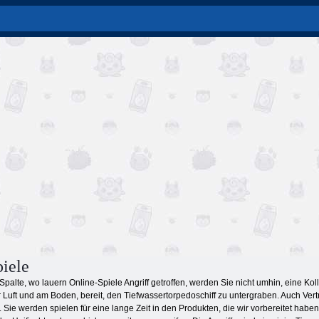
piele
palte, wo lauern Online-Spiele Angriff getroffen, werden Sie nicht umhin, eine Ko
er Luft und am Boden, bereit, den Tiefwassertorpedoschiff zu untergraben. Auch Ver
Sie werden spielen für eine lange Zeit in den Produkten, die wir vorbereitet habe