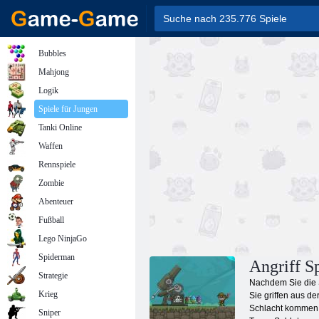
Bubbles
Mahjong
Logik
Spiele für Jungen
Tanki Online
Waffen
Rennspiele
Zombie
Abenteuer
Fußball
Lego NinjaGo
Spiderman
Angriff S
Strategie
Nachdem Sie die S
Krieg
Sie griffen aus d
Schlacht kommen. 
Sniper