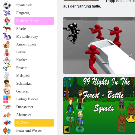
Trupp Soldaten ode
Sportspiele
aus der Nahrung hatte.
Flugzeug
Mädchen Spiele
Pferde
My Little Pony
Anzieh Spiele
Barbie
Kochen
Friseur
Malspiele
Schminken
Gefroren
Farbige Blöcke
Dinosaurier
Abenteuer
Zu Zweit
Kampfsimulator: Counter Stickman
Feuer und Wasser