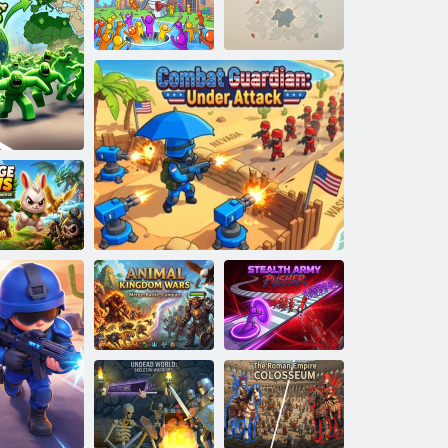
chinenfresser
Langsame
Angriffslochspiel
Survivor War Island
Gebiete
Pfoten
der
sammenführen
Stealth Army
Tierreichkriege
Kampfwächter: Unter Beschuss
Pusher