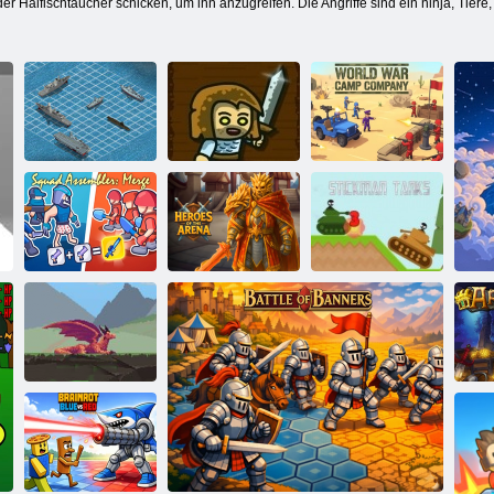
r Haifischtaucher schicken, um ihn anzugreifen. Die Angriffe sind ein ninja, Tiere
Schlachtschiff
Eine riesige
Krieg
Armee
Weltkriegslagerkompanie
Squad
Assembler:
Helden der
Zusammenführen
Arena
Stickman Panzer
Gregyriss,
Captor von
Prinzessinnen