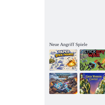
Neue Angriff Spiele
Strichmännchen
aus Papier
Stickboy-Krieg