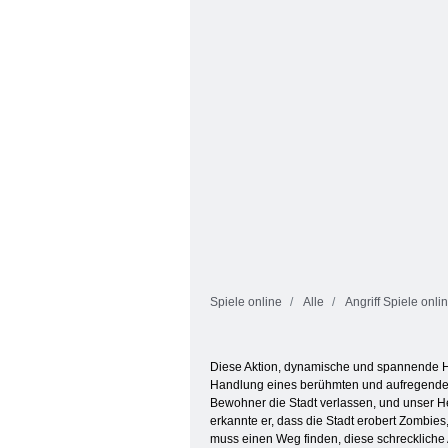
Griechischer
Maschinenfresser
Kriegerwettbewer
Spiele online
Alle
Angriff Spiele onli
Diese Aktion, dynamische und spannende Han
Handlung eines berühmten und aufregenden Ho
Bewohner die Stadt verlassen, und unser H
erkannte er, dass die Stadt erobert Zombies
muss einen Weg finden, diese schreckliche A