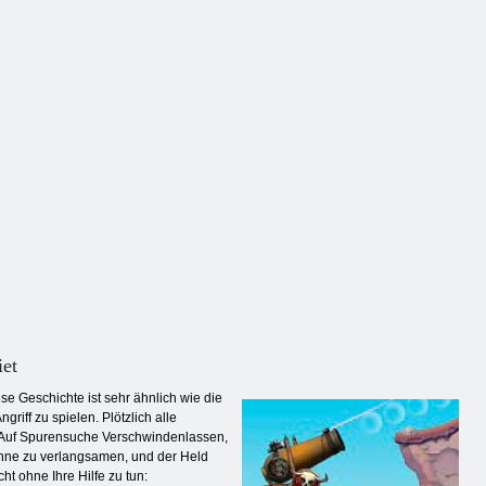
mentarmonster:
Zusammenführen
erschmelzen
Hexholm
und kämpfen
iet
e Geschichte ist sehr ähnlich wie die
iff zu spielen. Plötzlich alle
. Auf Spurensuche Verschwindenlassen,
 ohne zu verlangsamen, und der Held
t ohne Ihre Hilfe zu tun: