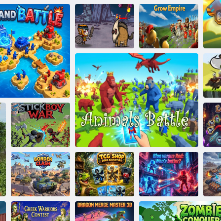
Brainrot Blau
vs. Rot
Stern
Wachsen Sie Ihr
zusammenführen
Schlacht der Banner
Imperium
rk und Kampf
Stickboy-Krieg