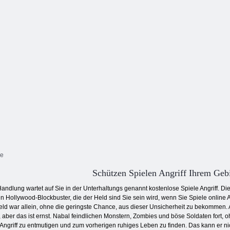
Handwerk und
Dragon Merge
Zombie erobern
Ele
b
Kampf
Master 3D
Länder
V
ne
Schützen Spielen Angriff Ihrem Geb
dlung wartet auf Sie in der Unterhaltungs genannt kostenlose Spiele Angriff. Dies
llywood-Blockbuster, die der Held sind Sie sein wird, wenn Sie Spiele online Angr
eld war allein, ohne die geringste Chance, aus dieser Unsicherheit zu bekommen
, aber das ist ernst. Nabal feindlichen Monstern, Zombies und böse Soldaten fort,
ngriff zu entmutigen und zum vorherigen ruhiges Leben zu finden. Das kann er nich