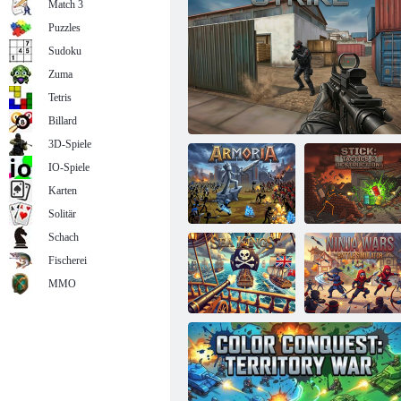
Match 3
Puzzles
Sudoku
Zuma
Tetris
Angry Cheetah Simulator 3D
Billard
3D-Spiele
IO-Spiele
Karten
Solitär
Schach
Fischerei
Stick: Taktik und
MMO
Armoria
Militärschlag
Zerstörung
Ninja Wars:
Seekönige
Kampfsimulator