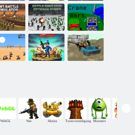
Das Kolosseum
Untote Welt-
des Römischen
Skelettkrieger
Reiches
mpfsimulator
Kampfsimulator
des Ersten
Stickman
Weltkriegs
Zombie
Kranichkriege
ickman World
Kommandant
Armee-
Battle
der Kriegsinsel
Kampfsimulator
WebGL
War
Aktion
Turmverteidigung
Monsters
Arcade