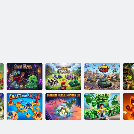
Survivor War
Beuteheld
Island
Grenzkonflikt
Di