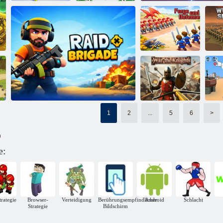
Graf Pusher
Inselfusionskrieg
Faltenkrieg
Ka
Schmiede und
Verteidigung
Kampfarena
1
2
...
5
6
>
Krieg gegen die
St
)
Ritter
e:
Raid-Brigade
trategie
Browser-
Verteidigung
Berührungsempfindlicher
Android
Schlacht
Strategie
Bildschirm