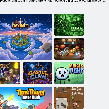
, Roboter und sogar Produkte greifen die Köche, die nicht zu erwarten, wie Verrat
Objekt 73:
Survival Clicker
MiniMight:
Fantasy-
Rollenspiel
Arcuz-
Zusammenführen
Schatzjäger
Hexholm
Schlossklaue
und kämpfen