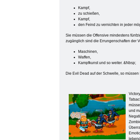
Kampf,
zu schießen,
Kampf,
den Feind zu vernichten in jeder mög
Sie müssen die Offensive mindestens fünfz
zugänglich sind die Errungenschaften der Ve
Maschinen,
Waffen,
Kampfkunst und so weiter. &Nbsp;
Die Evil Dead auf der Schwelle, so müssen
Victor
Tatsac
müssen
und ma
Negati
Zombie
Überra
Emotio
lebend