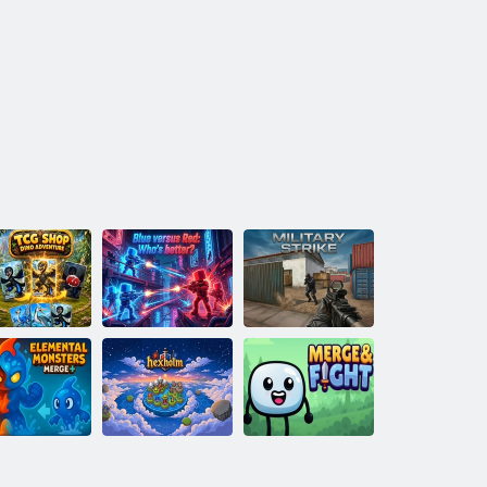
TCG-Shop:
Blau gegen Rot:
no-Abenteuer
Wer ist besser?
Militärschlag