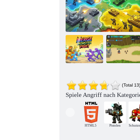
Monsterkampf
(Total 13
zusammenführen
Farberoberung: Territorialkrieg
Frontier Wars 2
Spiele Angriff nach Kategori
HTML5
Pistolen
Schutzs