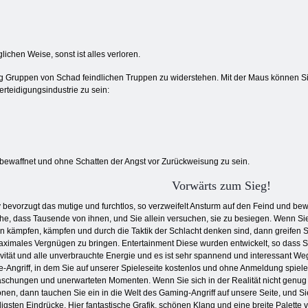
lichen Weise, sonst ist alles verloren.
ig Gruppen von Schad feindlichen Truppen zu widerstehen. Mit der Maus können S
rteidigungsindustrie zu sein:
 bewaffnet und ohne Schatten der Angst vor Zurückweisung zu sein.
Vorwärts zum Sieg!
y bevorzugt das mutige und furchtlos, so verzweifelt Ansturm auf den Feind und bew
he, dass Tausende von ihnen, und Sie allein versuchen, sie zu besiegen. Wenn Si
 kämpfen, kämpfen und durch die Taktik der Schlacht denken sind, dann greifen Si
ximales Vergnügen zu bringen. Entertainment Diese wurden entwickelt, so dass Sie
vität und alle unverbrauchte Energie und es ist sehr spannend und interessant Weg
-Angriff, in dem Sie auf unserer Spieleseite kostenlos und ohne Anmeldung spiele
schungen und unerwarteten Momenten. Wenn Sie sich in der Realität nicht genu
nen, dann tauchen Sie ein in die Welt des Gaming-Angriff auf unsere Seite, und 
igsten Eindrücke. Hier fantastische Grafik, schönen Klang und eine breite Palette 