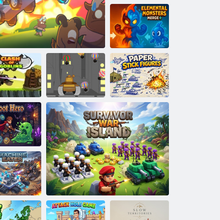
Bauen Sie Ihre
Zombiehorde
auf
Elementarmonster:
Verschmelzen
Kampf der
Strichmännchen
Goblins
Zeitreise-Turmrausch
Stadtverteidiger
aus Papier
Beuteheld