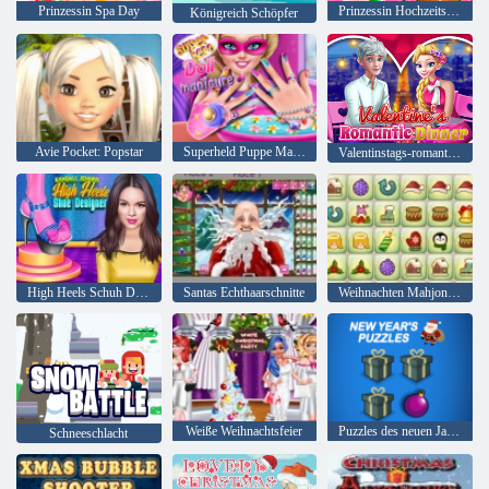
Prinzessin Spa Day
Prinzessin Hochzeitstorte
Königreich Schöpfer
Avie Pocket: Popstar
Superheld Puppe Maniküre
Valentinstags-romantisches Abendessen
High Heels Schuh Designer
Santas Echthaarschnitte
Weihnachten Mahjong Connect Paare
Weiße Weihnachtsfeier
Puzzles des neuen Jahres
Schneeschlacht