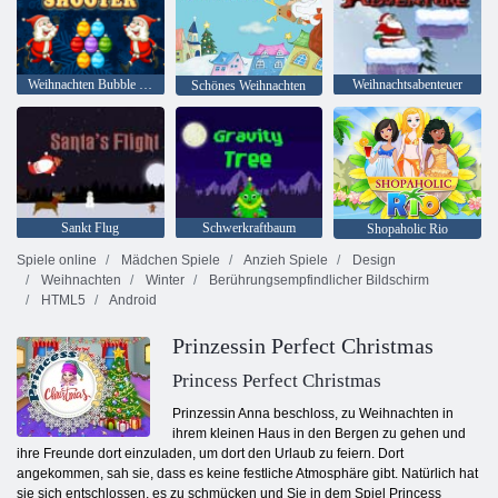
Weihnachten Bubble Shooter
Weihnachtsabenteuer
Schönes Weihnachten
Sankt Flug
Schwerkraftbaum
Shopaholic Rio
Spiele online
Mädchen Spiele
Anzieh Spiele
Design
Weihnachten
Winter
Berührungsempfindlicher Bildschirm
HTML5
Android
Prinzessin Perfect Christmas
Princess Perfect Christmas
Prinzessin Anna beschloss, zu Weihnachten in
ihrem kleinen Haus in den Bergen zu gehen und
ihre Freunde dort einzuladen, um dort den Urlaub zu feiern. Dort
angekommen, sah sie, dass es keine festliche Atmosphäre gibt. Natürlich hat
sie sich entschlossen, es zu schmücken und Sie in dem Spiel Princess