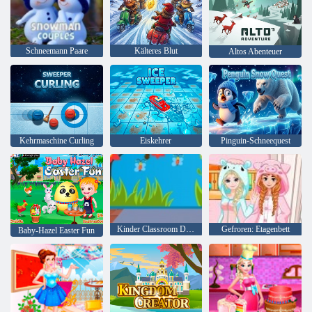
Schneemann Paare
Kälteres Blut
Altos Abenteuer
Kehrmaschine Curling
Eiskehrer
Pinguin-Schneequest
Kinder Classroom Dekoration
Gefroren: Etagenbett
Baby-Hazel Easter Fun