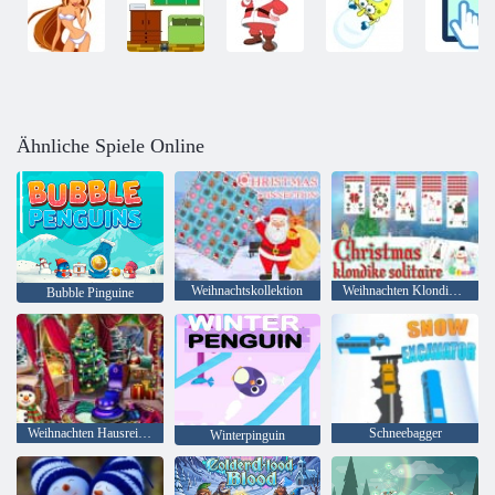
Ähnliche Spiele Online
Weihnachtskollektion
Weihnachten Klondike Solitaire
Bubble Pinguine
Weihnachten Hausreinigung
Schneebagger
Winterpinguin