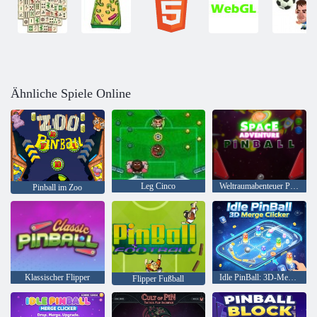
Ähnliche Spiele Online
Leg Cinco
Weltraumabenteuer Pinball
Pinball im Zoo
Klassischer Flipper
Idle PinBall: 3D-Merge-Clicker
Flipper Fußball