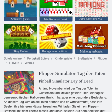
Solitaire Quest-
Bester Klassiker Mahjong
Gin Rummy Classic
Okey Online
Backgammon mit Computer
Mahjong verbinden
Spiele online
Fertigkeit Spiele
Kinderspiele
Brettspiele
Flipper
HTML5
WebGL
Flipper-Simulator-Tag der Toten
Pinball Simulator Day of Dead
Anfang November wird der Tag der Toten in
Guatemala und Mexiko gefeiert. Der Feiertag ist
dem europäischen Halloween ähnlich, hat aber eine besondere Bedeutung.
An diesem Tag wird an die Toten erinnert und es wird vermutet, dass ihre
Seelen ihre früheren Häuser besuchen. Wir laden Sie ein, ein Flipper-
Brettspiel mit dem Thema dieses Urlaubs zu spielen. Auf dem Spielfeld gibt