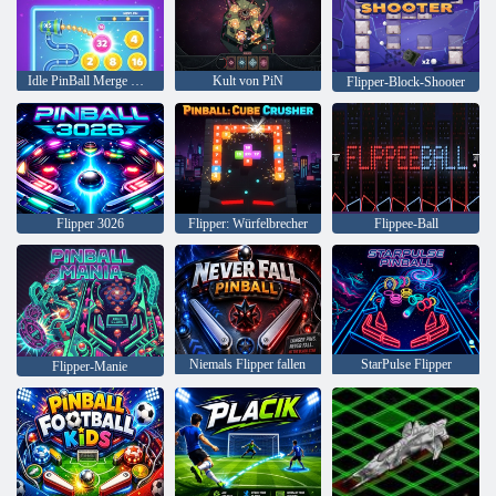
Idle PinBall Merge Clicker
Kult von PiN
Flipper-Block-Shooter
Flipper 3026
Flipper: Würfelbrecher
Flippee-Ball
Niemals Flipper fallen
StarPulse Flipper
Flipper-Manie