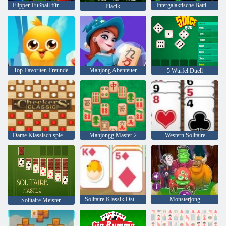
Flipper-Fußball für Kinder
Intergalaktische Battleships
Placik
Top Favoriten Freunde
Mahjong Abenteuer
5 Würfel Duell
Dame Klassisch spielen
Mahjongg Master 2
Western Solitaire
Solitaire Klassik Ostern
Monsterjong
Solitaire Meister