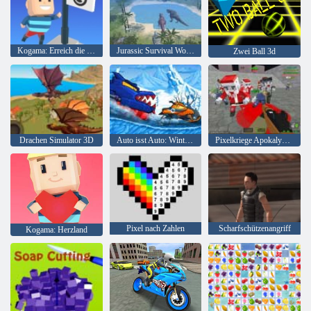
Kogama: Erreich die Flagge
Jurassic Survival World der Dinosaurier
Zwei Ball 3d
Drachen Simulator 3D
Auto isst Auto: Winterabenteuer
Pixelkriege Apokalypse Zombie
Pixel nach Zahlen
Scharfschützenangriff
Kogama: Herzland