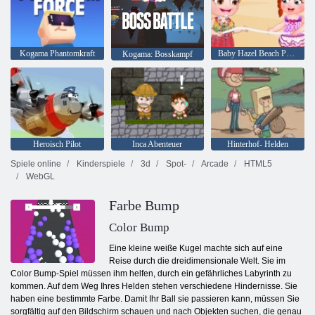
Kogama Phantomkraft
Baby Hazel Beach Party
Kogama: Bosskampf
Heroisch Pilot
Inca Abenteuer
Hinterhof- Helden
Spiele online
Kinderspiele
3d
Spot-
Arcade
HTML5
WebGL
Farbe Bump
Color Bump
Eine kleine weiße Kugel machte sich auf eine
Reise durch die dreidimensionale Welt. Sie im
Color Bump-Spiel müssen ihm helfen, durch ein gefährliches Labyrinth zu
kommen. Auf dem Weg Ihres Helden stehen verschiedene Hindernisse. Sie
haben eine bestimmte Farbe. Damit Ihr Ball sie passieren kann, müssen Sie
sorgfältig auf den Bildschirm schauen und nach Objekten suchen, die genau