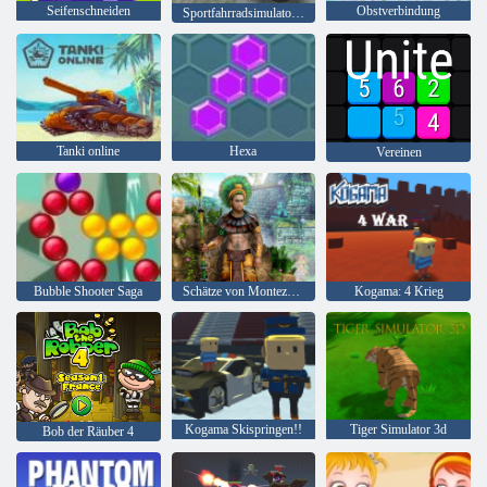
Seifenschneiden
Obstverbindung
Sportfahrradsimulator Drift 3d
Tanki online
Hexa
Vereinen
Bubble Shooter Saga
Schätze von Montezuma 2
Kogama: 4 Krieg
Kogama Skispringen!!
Tiger Simulator 3d
Bob der Räuber 4