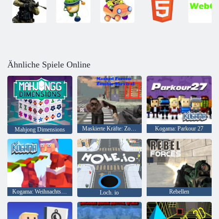
Ähnliche Spiele Online
Maskierte Kräfte: Zombie-Überleben
Kogama: Parkour 27
Mahjong Dimensions
Kogama: Weihnachtsparkour
Rebellen
Loch. io