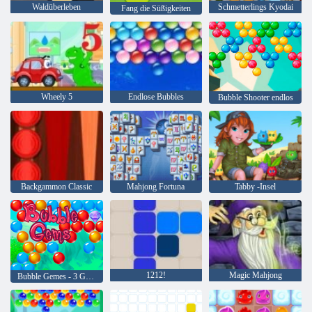
Waldüberleben
Schmetterlings Kyodai
Fang die Süßigkeiten
Wheely 5
Endlose Bubbles
Bubble Shooter endlos
Backgammon Classic
Mahjong Fortuna
Tabby -Insel
1212!
Magic Mahjong
Bubble Gemes - 3 Gewinnt