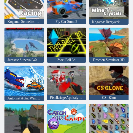
Kogama: Schnelles Rennen
Fly Car Stunt 2
Kogama: Bergwerk der Kristalle
Jurassic Survival World der Dinosaurier
Zwei Ball 3d
Drachen Simulator 3D
Pixelkriege Apokalypse Zombie
CS -Klon
Auto isst Auto: Winterabenteuer