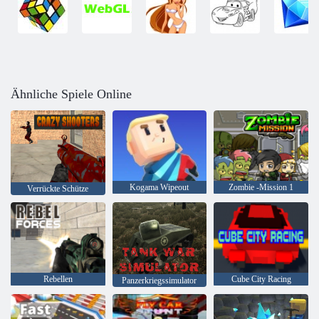
Ähnliche Spiele Online
Kogama Wipeout
Zombie -Mission 1
Verrückte Schütze
Rebellen
Cube City Racing
Panzerkriegssimulator