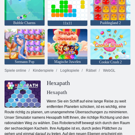
Bubble Charms
Puddingland 2
11x11
Seemann Pop
Magische Juwelen
Cookie Crush 2
Spiele online
Kinderspiele
Logikspiele
Rätsel
WebGL
Hexapath
Hexapath
Wenn Sie ein Schiff auf eine lange Reise zu weit
entfernten Planeten schicken, ist es wichtig, eine
Route richtig zu planen, um unangenehme Überraschungen zu minimieren.
Unser Simulator namens Hexapath hilft Ihnen, die richtige Richtung und den
rationalsten Weg zu wählen. Das Roboterschiff bewegt sich durch den Raum
der sechseckigen Kacheln. Ihre Aufgabe ist es, durch jedes Plättchen zu
gehen und einmal darauf zu treten. Auf den neuen Ebenen erscheint ein