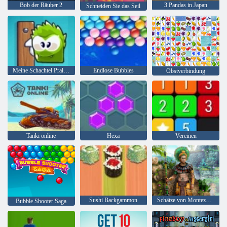
Bob der Räuber 2
3 Pandas in Japan
Schneiden Sie das Seil
Meine Schachtel Pralinen
Endlose Bubbles
Obstverbindung
Tanki online
Hexa
Vereinen
Sushi Backgammon
Schätze von Montezuma 2
Bubble Shooter Saga