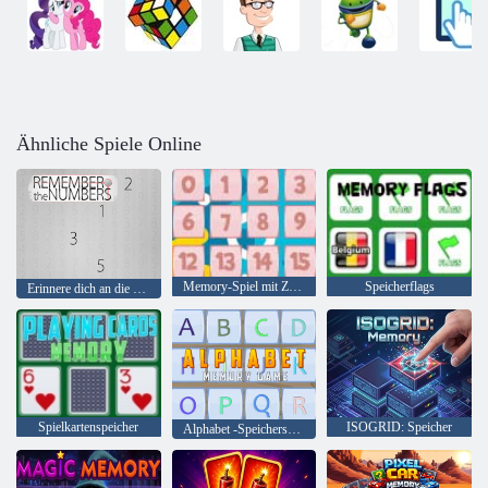
Ähnliche Spiele Online
Memory-Spiel mit Zahlen
Speicherflags
Erinnere dich an die Zahlen
Spielkartenspeicher
ISOGRID: Speicher
Alphabet -Speicherspiel