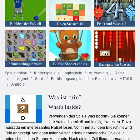
Bubbles: der Fußball
Feuer und Wasser 4: Kristalltempel
Holen Sie sich 10
Schmetterlings Kyodai
Bubble Shooter endlos
Backgammon Classic
Spiele online
Kinderspiele
Logikspiele
Auswendig
Rätsel
Intelligent
Spot-
Berührungsempfindlicher Bildschirm
HTML5
Android
Was ist drin?
What's Inside?
Verwenden des Spiels Was ist drin? Sie können
Ihre Aufmerksamkeit und Intelligenz testen. Dazu
musst du ein interessantes Rätsel lösen. Vor Ihnen auf dem Bildschirm wird
Feld angezeigt. Von oben fallen verschiedene geometrische Objekte in
unterschiedlichen Sequenzen hinein. Nach einiger Zeit fliegen genau die