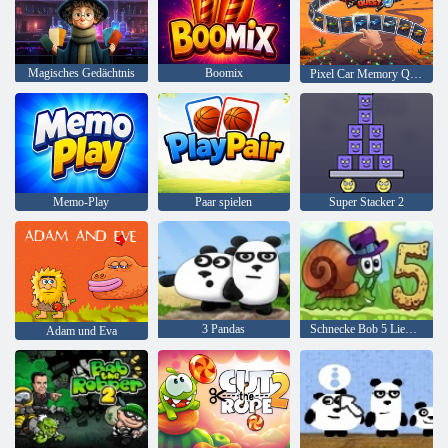
Magisches Gedächtnis
Boomix
Pixel Car Memory Quest
Memo-Play
Paar spielen
Super Stacker 2
3 Pandas
Schnecke Bob 5 Liebesgeschichte
Adam und Eva