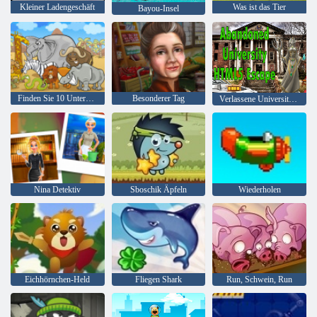
Kleiner Ladengeschäft
Was ist das Tier
Bayou-Insel
Finden Sie 10 Unterschiede
Besonderer Tag
Verlassene Universität HTML5 Escape
Nina Detektiv
Sboschik Äpfeln
Wiederholen
Eichhörnchen-Held
Fliegen Shark
Run, Schwein, Run