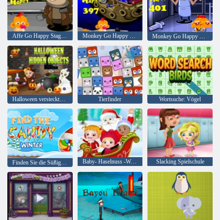
Affe Go Happy Stage 393
Monkey Go Happy Stage 397
Monkey Go Happy Stage 401
Halloween versteckte Objekte
Tierfinder
Wortsuche: Vögel
Baby- Haselnuss -Weihnachtsüberraschung
Slacking Spielschule
Finden Sie die Süßigkeit: Winter