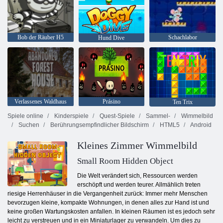
Bob der Räuber H5
Schachlabor
Hund Dive
Verlassenes Waldhaus
Prásino
Ten Trix
Spiele online
Kinderspiele
Quest-Spiele
Sammel-
Wimmelbild
Suchen
Berührungsempfindlicher Bildschirm
HTML5
Android
Kleines Zimmer Wimmelbild
Small Room Hidden Object
Die Welt verändert sich, Ressourcen werden
erschöpft und werden teurer. Allmählich treten
riesige Herrenhäuser in die Vergangenheit zurück: Immer mehr Menschen
bevorzugen kleine, kompakte Wohnungen, in denen alles zur Hand ist und
keine großen Wartungskosten anfallen. In kleinen Räumen ist es jedoch sehr
leicht zu verstreuen und in ein Miniaturlager zu verwandeln. Um dies zu