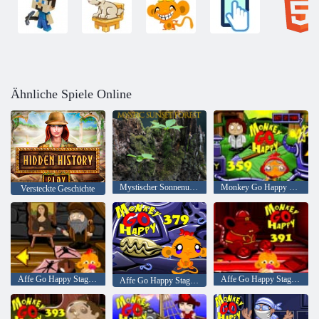
Ähnliche Spiele Online
Mystischer Sonnenuntergang Wald
Monkey Go Happy Stage 359
Versteckte Geschichte
Affe Go Happy Stage 371
Affe Go Happy Stage 391
Affe Go Happy Stage 379