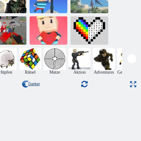
Jurassic
Kogama: Erreich
Survival World
Rebellen
die Flagge
der Dinosaurier
Pixelkriege
Apokalypse
Kogama:
Pixel nach
Zombie
Herzland
Zahlen
Hüpfen
Rätsel
Matze
Aktion
Adventures
Geschicklich
Darker