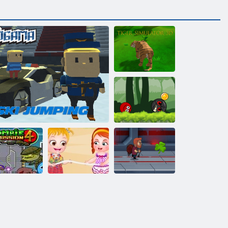
Tiger Simulator
3d
Ball Hero
Adventure:
Roter Schlagball
mbie Mission
Baby Hazel
4
Kogama Skispringen!!
Beach Party
Jetpack Meister