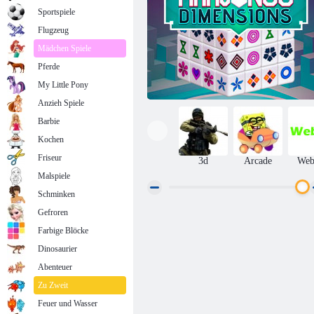
Sportspiele
Flugzeug
Mädchen Spiele
Pferde
My Little Pony
Anzieh Spiele
Barbie
Kochen
Friseur
3d
Arcade
We
Malspiele
Schminken
Gefroren
Mahjong Dimensions
Farbige Blöcke
Dinosaurier
Abenteuer
Zu Zweit
Feuer und Wasser