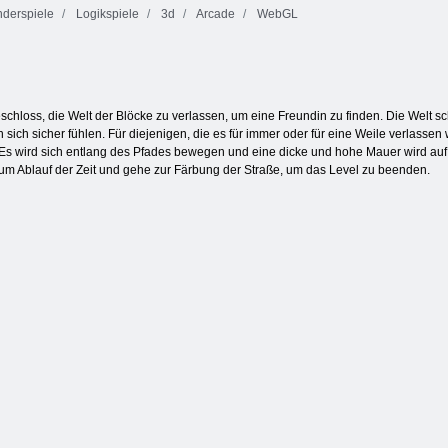
derspiele
Logikspiele
3d
Arcade
WebGL
Bubble Shooter
Key & Shield
2
Torhüter Champ
eschloss, die Welt der Blöcke zu verlassen, um eine Freundin zu finden. Die Welt 
ich sicher fühlen. Für diejenigen, die es für immer oder für eine Weile verlassen 
. Es wird sich entlang des Pfades bewegen und eine dicke und hohe Mauer wird a
zum Ablauf der Zeit und gehe zur Färbung der Straße, um das Level zu beenden.