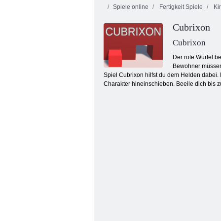
Spiele online
Fertigkeit Spiele
Kin
Cubrixon
Cubrixon
Der rote Würfel b
Bewohner müssen s
Spiel Cubrixon hilfst du dem Helden dabei
Boot-Simulator
Charakter hineinschieben. Beeile dich bis 