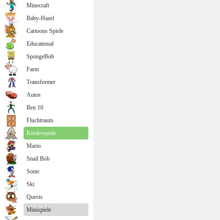
Minecraft
Baby-Hazel
Cartoons Spiele
Educational
SpongeBob
Farm
Transformer
Autos
Ben 10
Fluchtraum
Kinderspiele
Mario
Snail Bob
Sonic
Ski
Quests
Minispiele