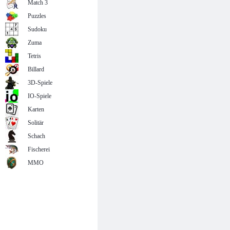
Match 3
Puzzles
Sudoku
Zuma
Tetris
Billard
3D-Spiele
IO-Spiele
Karten
Solitär
Schach
Fischerei
MMO