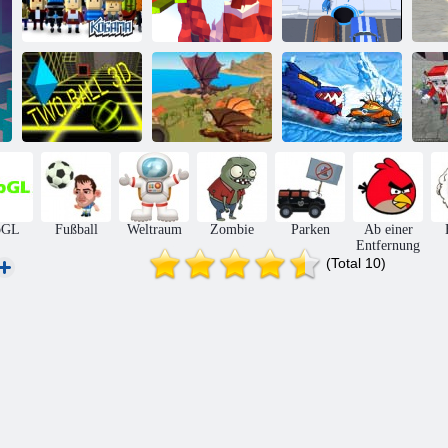
Kogama:
Kogama:
Parkour 27
Weihnachtsparkour
Loch. io
Drachen
Auto isst Auto:
Zwei Ball 3d
Simulator 3D
Winterabenteuer
bGL
Fußball
Weltraum
Zombie
Parken
Ab einer
Entfernung
(Total 10)