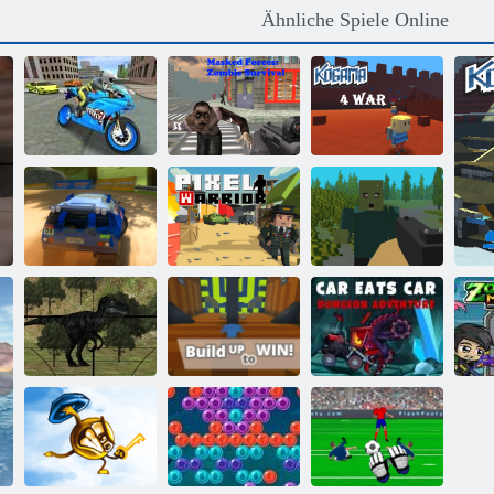
Ähnliche Spiele Online
Maskierte
Sportfahrradsimulator
Kräfte: Zombie-
Kogama: 4
Drift 3d
Überleben
Krieg
Rallye Punkt 6
Pixel -Krieger
Pixelüberleben
Kogama: Bauen
Sie auf, um zu
Zo
Jura-Dino-Jagd
gewinnen
Auto isst Auto 5