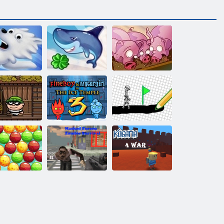
Run, Schwein,
now Globe
Fliegen Shark
Run
Feuer und
Wasser 3: Der
b the Robber
Eistempel
Zeichnen Spiel
Maskierte
Bubble Pop
Kräfte: Zombie-
Kogama: 4
Story
Überleben
Krieg