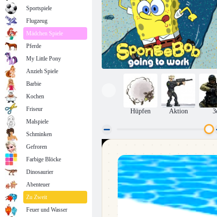
Sportspiele
Flugzeug
Mädchen Spiele
Pferde
My Little Pony
Anzieh Spiele
Barbie
Kochen
Friseur
Hüpfen
Aktion
3
Malspiele
Schminken
Gefroren
Spongebob wird arbeiten
Farbige Blöcke
Dinosaurier
Abenteuer
Zu Zweit
Feuer und Wasser