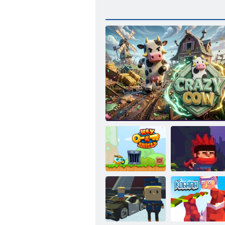
Key & Shield
Verrückte Kuh
Ninja Ranmaru