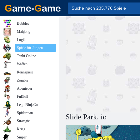
Bubbles
Mahjong
Logik
Spiele für Jungen
Tanki Online
Waffen
Rennspiele
Zombie
Abenteuer
Fußball
Lego NinjaGo
Spiderman
Slide Park. io
Strategie
Krieg
Sniper