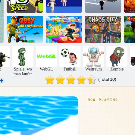
B
Ben 10 gegen
Sprunki Catch-
Geschwindigkeit
Herbstrennen 3d
up 3D
Obby
Obby Only Up
Verbessere deine
Challenge
Geschwindigkeit!
Chaosstadt
B
d
Spiele, wo
WebGL
Fußball
Weltraum
Zombie
man laufen
(Total 10)