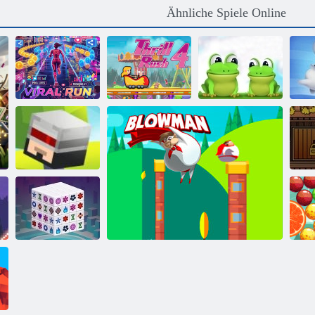
Ähnliche Spiele Online
VIRALER
Nervenkitzel
LAUF
Rush 4
Leap Frog
S
Springen und
springen
Bo
Mahjong
Dimensions