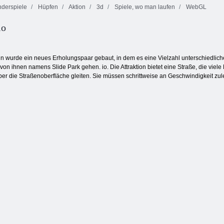
derspiele
Hüpfen
Aktion
3d
Spiele, wo man laufen
WebGL
io
r
Blowman
eln wurde ein neues Erholungspaar gebaut, in dem es eine Vielzahl unterschiedlic
von ihnen namens Slide Park gehen. io. Die Attraktion bietet eine Straße, die viel
ber die Straßenoberfläche gleiten. Sie müssen schrittweise an Geschwindigkeit zule