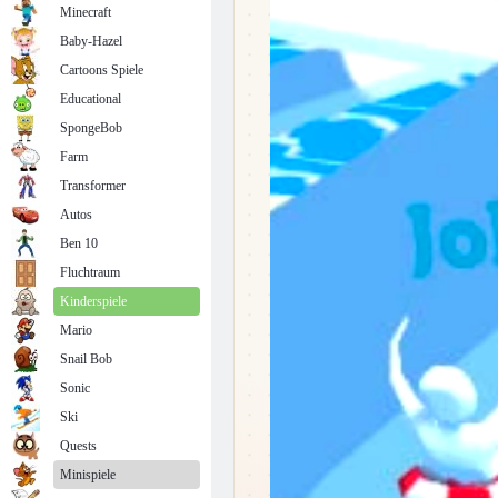
Minecraft
Baby-Hazel
Cartoons Spiele
Educational
SpongeBob
Farm
Transformer
Autos
Ben 10
Fluchtraum
Kinderspiele
Mario
Snail Bob
Sonic
Ski
Quests
Minispiele