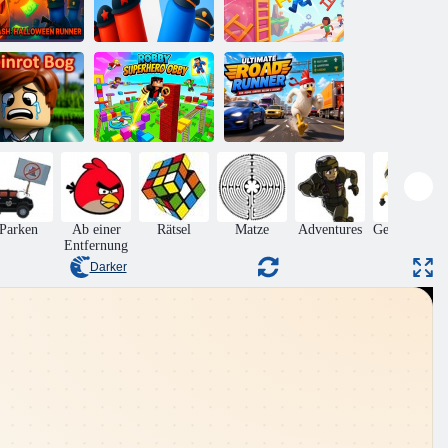
Crazy
ad Squash:
Revolution –
Ladder Rush:
Halloween
Police Runner
Bauen und
Runner
Hyper Casual
Rennen fahren
Robby
Ultimativer
reinrotmoor
Superheld Obby
Straßenläufer
Parken
Ab einer
Rätsel
Matze
Adventures
Geschicklich
Entfernung
Darker