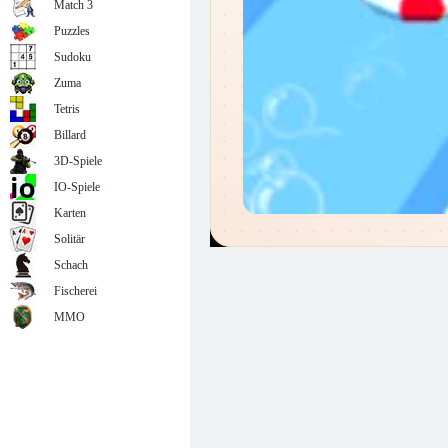
Match 3
Puzzles
Sudoku
Zuma
Tetris
Billard
3D-Spiele
IO-Spiele
Karten
Solitär
Schach
Fischerei
MMO