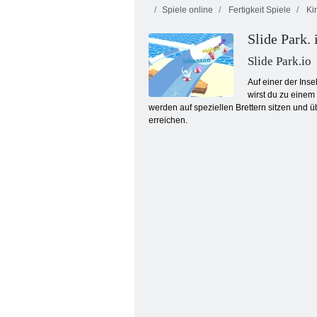
Spiele online
Fertigkeit Spiele
Kin
Slide Park. 
Kogama
Kogama:
Skispringen!!
Weihnachtsparkou
Slide Park.io
Auf einer der Ins
wirst du zu einem 
werden auf speziellen Brettern sitzen und ü
erreichen.