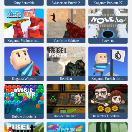
Kitty Scramble
Wassersart Puzzle 2
Kogama: Parkour 27
Kogama: Weihnachtsparkour
Verrückte Schütze
Loch. io
Kogama Wipeout
Rebellen
Kogama: Erreich die Flagge
Bob der Räuber 3
Die letzten Überlebenden
Bubble Shooter 2