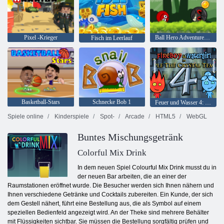
Pixel -Krieger
Ball Hero Adventure: Roter Schlagball
Fisch im Leerlauf
Basketball-Stars
Schnecke Bob 1
Feuer und Wasser 4: Kristalltempel
Spiele online
Kinderspiele
Spot-
Arcade
HTML5
WebGL
Buntes Mischungsgetränk
Colorful Mix Drink
In dem neuen Spiel Colourful Mix Drink musst du in
der neuen Bar arbeiten, die an einer der
Raumstationen eröffnet wurde. Die Besucher werden sich Ihnen nähern und
Ihnen verschiedene Getränke und Cocktails zubereiten. Ein Kunde, der sich
dem Gestell nähert, führt eine Bestellung aus, die als Symbol auf einem
speziellen Bedienfeld angezeigt wird. An der Theke sind mehrere Behälter
mit Flüssigkeiten sichtbar. Sie müssen die Bestellung sorgfältig prüfen und