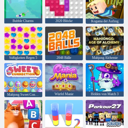
Bubble Charms
2020 Blöcke
Kogama der Aufzug
Süßigkeiten Regen 5
2048 Bälle
Mahjong Alchemie
Würfel Manie
Helden von Match 3
Mahjong Sweet Connection Ostern