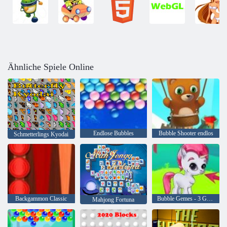
Ähnliche Spiele Online
Endlose Bubbles
Bubble Shooter endlos
Schmetterlings Kyodai
Backgammon Classic
Bubble Gemes - 3 Gewinnt
Mahjong Fortuna