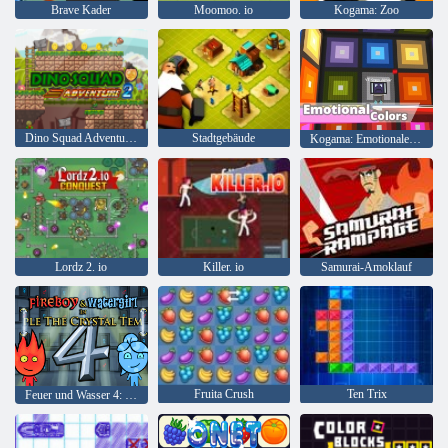
Brave Kader
Moomoo. io
Kogama: Zoo
Dino Squad Adventure 2
Stadtgebäude
Kogama: Emotionale Farben
Lordz 2. io
Killer. io
Samurai-Amoklauf
Fruita Crush
Ten Trix
Feuer und Wasser 4: Kristalltempel