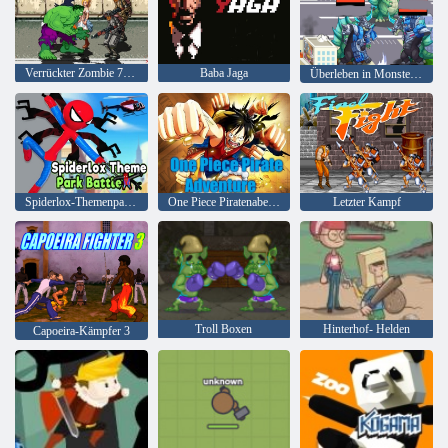
Verrückter Zombie 7. 0 Superhelden 2
Baba Jaga
Überleben in Monster City
Spiderlox-Themenpark-Schlacht
One Piece Piratenabenteuer
Letzter Kampf
Troll Boxen
Hinterhof- Helden
Capoeira-Kämpfer 3