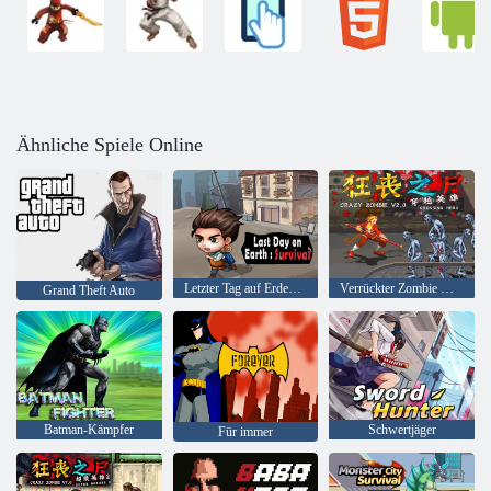
Ähnliche Spiele Online
Letzter Tag auf Erden: Überleben
Verrückter Zombie V 2. 0 Kreuzungsheld
Grand Theft Auto
Batman-Kämpfer
Schwertjäger
Für immer