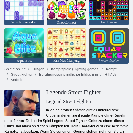
Schiffe Versenken
Farbblöcke
Onet Connect
Aqua Blitz
KrisMas Mahjong
Square Stapler
Spiele online
Jungen
Kampfspiele (Fighting games)
Kampf
Street Fighter
Berührungsempfindlicher Bildschirm
HTML5
Android
Legende Street Fighter
Legend Street Fighter
In vielen großen Städten gibt es unterirdische
Clubs, in denen sie illegale Kämpfe ohne Regeln
durchführen. Du bist im Spiel Legend Street Fighter. Gehe zu einem dieser
Clubs und nimm an diesen Kämpfen teil. Dein Charakter wird eine bestimmte
Kampfkunst besitzen. Wenn Sie vor einem Gegner stehen, nehmen Sie an