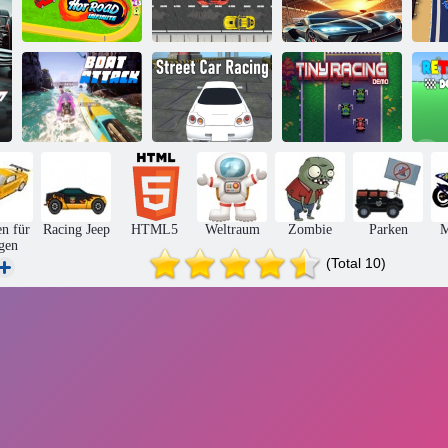
Heiße Straße
Real GT Racing
unendlich
Rennspiel
Simulator
Ra
Straßenauto -
Tiny Racing
R
Bootsangriff
Rennen
Demo
D
n für
Racing Jeep
HTML5
Weltraum
Zombie
Parken
M
gen
(Total 10)