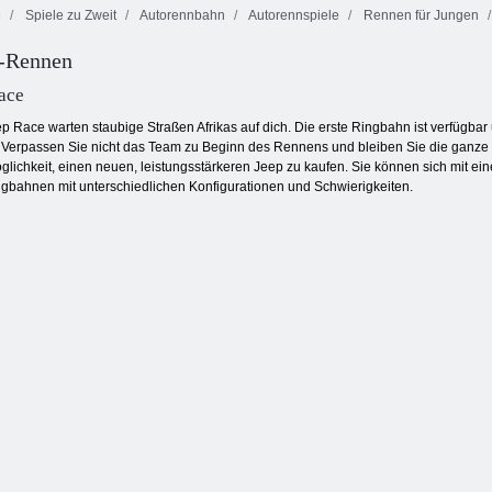
e
Spiele zu Zweit
Autorennbahn
Autorennspiele
Rennen für Jungen
p-Rennen
Drift Cup
Block- Racer
Rival Rausch
Racing
ace
eep Race warten staubige Straßen Afrikas auf dich. Die erste Ringbahn ist verfügba
Verpassen Sie nicht das Team zu Beginn des Rennens und bleiben Sie die ganze 
öglichkeit, einen neuen, leistungsstärkeren Jeep zu kaufen. Sie können sich mit
ingbahnen mit unterschiedlichen Konfigurationen und Schwierigkeiten.