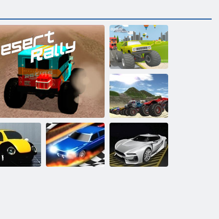
Aufstiegsklettern
Offroad -
Monster -Trucks
Kurze Drift
Wüstenrallye
Race 3d ziehen
Training Parken