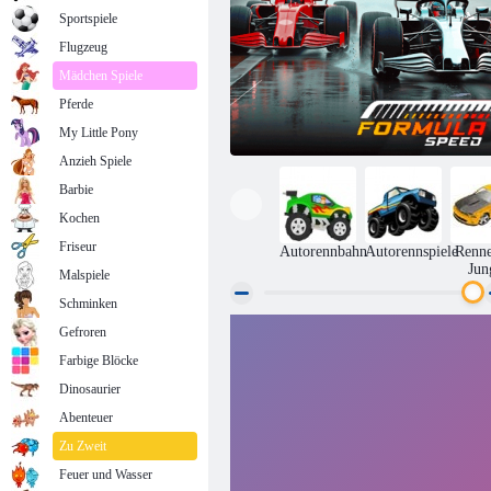
Sportspiele
Flugzeug
Mädchen Spiele
Pferde
My Little Pony
Anzieh Spiele
Barbie
Kochen
Friseur
Autorennbahn
Autorennspiele
Renne
Jun
Malspiele
Schminken
Gefroren
Formelgeschwindigkeit
Farbige Blöcke
Dinosaurier
Abenteuer
Zu Zweit
Feuer und Wasser