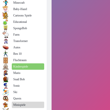
Minecraft
Baby-Hazel
Cartoons Spiele
Educational
SpongeBob
Farm
Transformer
Autos
Ben 10
Fluchtraum
Kinderspiele
Mario
Snail Bob
Sonic
Ski
Quests
Minispiele