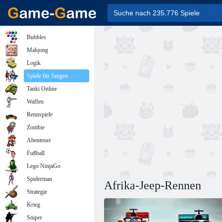
Bubbles
Mahjong
Logik
Spiele für Jungen
Tanki Online
Waffen
Rennspiele
Zombie
Abenteuer
Fußball
Lego NinjaGo
Spiderman
Afrika-Jeep-Rennen
Strategie
Krieg
Sniper