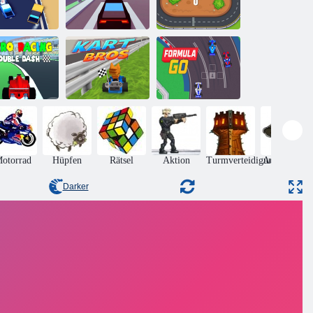
ssenwahnsinn
Rennstarter
Crashlos
etro Racing
ouble Dash
Kart Bros
Formel gehen
otorrad
Hüpfen
Rätsel
Aktion
Turmverteidigung
Adventures
Darker