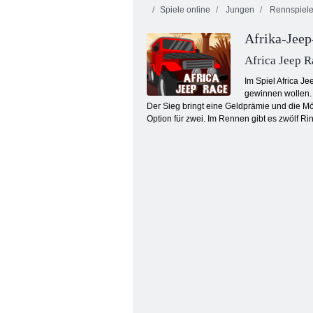
Spiele online
Jungen
Rennspiel
Afrika-Jee
Africa Jeep R
Im Spiel Africa J
gewinnen wollen. 
Der Sieg bringt eine Geldprämie und die M
Extreme Offroad -Autos 2
Option für zwei. Im Rennen gibt es zwölf R