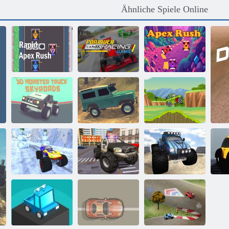
Ähnliche Spiele Online
Rapid Apex
Formel-Auto-
Rush
Rennspiele
Apex Rush
3D Monster
Extreme
Truck Skyroads
OffRoad Autos
Jeep-Fahrt
Polizei-LKW-
Weihnachtsmonster-
Fahrer-
Monster Truck
LKW
Simulator
Freestyle