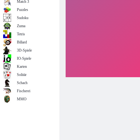
Match 3
Puzzles
Sudoku
Zuma
Tetris
Billard
3D-Spiele
IO-Spiele
Karten
Solitär
Schach
Fischerei
MMO