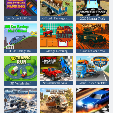
Verrücktes LKW-Parken
Offroad -Tierwagentransport
2020 Monster Truck
Hill Car Racing: Mad Offroad
Winzige Lieferung
Clash of Cars Arena
Zerstörerischer Autounfallsimulator
Grand Truck Simulator
3D-Verkehrslauf