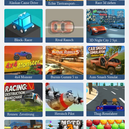
Alaskan Cause Drive
Race 3d ziehen
Echte Tiertransport-Frachtspiele
Block- Racer
Rival Rausch
3D Night City 2 Spielerrennen
4x4 Monster
Burnin Gummi 5 xs
Auto Smash Simulator Crash & Tune
Heroisch Pilot
Thug-Rennfahrer
Rennen: Zerstörung und Verfolgungsjagd