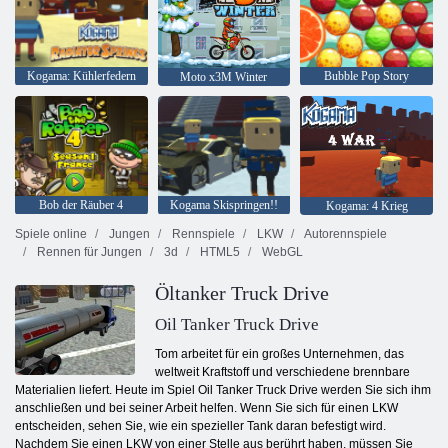
Kogama: Kühlerfedern
Bubble Pop Story
Moto x3M Winter
Bob der Räuber 4
Kogama Skispringen!!
Kogama: 4 Krieg
Spiele online
Jungen
Rennspiele
LKW
Autorennspiele
Rennen für Jungen
3d
HTML5
WebGL
Öltanker Truck Drive
Oil Tanker Truck Drive
Tom arbeitet für ein großes Unternehmen, das
weltweit Kraftstoff und verschiedene brennbare
Materialien liefert. Heute im Spiel Oil Tanker Truck Drive werden Sie sich ihm
anschließen und bei seiner Arbeit helfen. Wenn Sie sich für einen LKW
entscheiden, sehen Sie, wie ein spezieller Tank daran befestigt wird.
Nachdem Sie einen LKW von einer Stelle aus berührt haben, müssen Sie