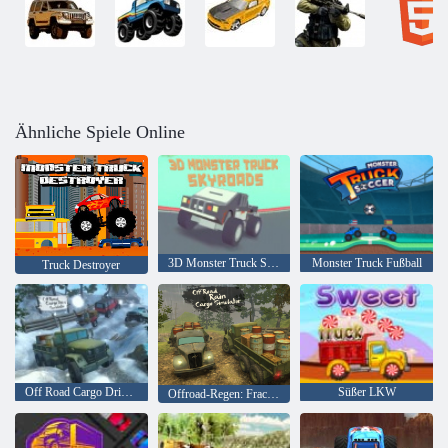
Ähnliche Spiele Online
3D Monster Truck Skyroads
Monster Truck Fußball
Truck Destroyer
Off Road Cargo Drive-Simulator
Süßer LKW
Offroad-Regen: Fracht-Simulator