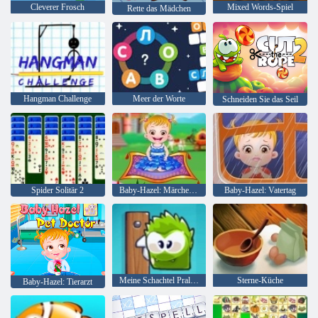
Cleverer Frosch
Mixed Words-Spiel
Rette das Mädchen
Hangman Challenge
Meer der Worte
Schneiden Sie das Seil
Spider Solitär 2
Baby-Hazel: Märchenland
Baby-Hazel: Vatertag
Meine Schachtel Pralinen
Sterne-Küche
Baby-Hazel: Tierarzt