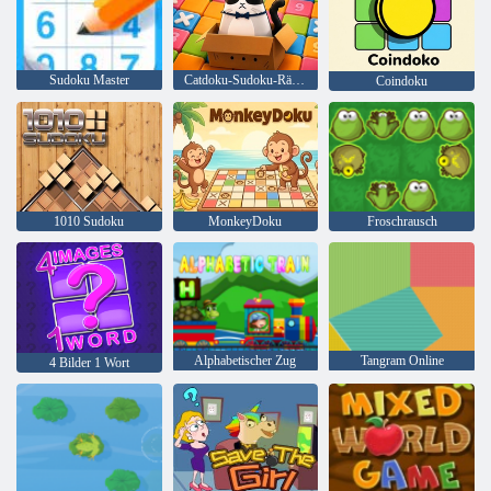
Sudoku Master
Catdoku-Sudoku-Rätsel
Coindoku
1010 Sudoku
MonkeyDoku
Froschrausch
Alphabetischer Zug
Tangram Online
4 Bilder 1 Wort