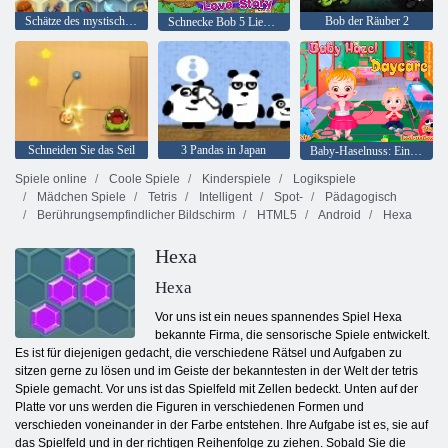
Schätze des mystischen Meeres
Bob der Räuber 2
Schnecke Bob 5 Liebesgeschichte
Schneiden Sie das Seil
3 Pandas in Japan
Baby-Haselnuss: Ein Tag im Kindergarten
Spiele online
Coole Spiele
Kinderspiele
Logikspiele
Mädchen Spiele
Tetris
Intelligent
Spot-
Pädagogisch
Berührungsempfindlicher Bildschirm
HTML5
Android
Hexa
Hexa
Hexa
Vor uns ist ein neues spannendes Spiel Hexa
bekannte Firma, die sensorische Spiele entwickelt.
Es ist für diejenigen gedacht, die verschiedene Rätsel und Aufgaben zu
sitzen gerne zu lösen und im Geiste der bekanntesten in der Welt der tetris
Spiele gemacht. Vor uns ist das Spielfeld mit Zellen bedeckt. Unten auf der
Platte vor uns werden die Figuren in verschiedenen Formen und
verschieden voneinander in der Farbe entstehen. Ihre Aufgabe ist es, sie auf
das Spielfeld und in der richtigen Reihenfolge zu ziehen. Sobald Sie die