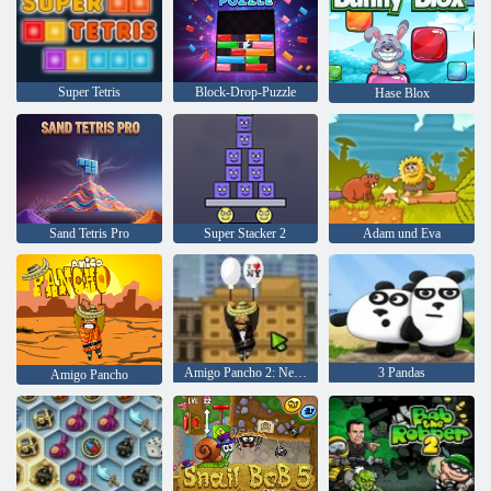
Super Tetris
Block-Drop-Puzzle
Hase Blox
Sand Tetris Pro
Super Stacker 2
Adam und Eva
Amigo Pancho 2: New York Party
3 Pandas
Amigo Pancho