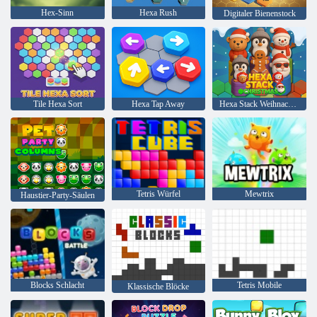
Hex-Sinn
Hexa Rush
Digitaler Bienenstock
Tile Hexa Sort
Hexa Tap Away
Hexa Stack Weihnachten
Tetris Würfel
Mewtrix
Haustier-Party-Säulen
Blocks Schlacht
Tetris Mobile
Klassische Blöcke