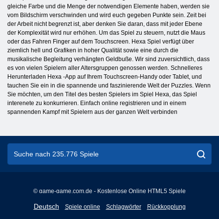
gleiche Farbe und die Menge der notwendigen Elemente haben, werden sie
vom Bildschirm verschwinden und wird euch gegeben Punkte sein. Zeit bei
der Arbeit nicht begrenzt ist, aber denken Sie daran, dass mit jeder Ebene
der Komplexität wird nur erhöhen. Um das Spiel zu steuern, nutzt die Maus
oder das Fahren Finger auf dem Touchscreen. Hexa Spiel verfügt über
ziemlich hell und Grafiken in hoher Qualität sowie eine durch die
musikalische Begleitung verhängten Geldbuße. Wir sind zuversichtlich, dass
es von vielen Spielern aller Altersgruppen genossen werden. Schnelleres
Herunterladen Hexa -App auf Ihrem Touchscreen-Handy oder Tablet, und
tauchen Sie ein in die spannende und faszinierende Welt der Puzzles. Wenn
Sie möchten, um den Titel des besten Spielers im Spiel Hexa, das Spiel
interenete zu konkurrieren. Einfach online registrieren und in einem
spannenden Kampf mit Spielern aus der ganzen Welt verbinden
© game-game.com.de - Kostenlose Online HTML5 Spiele
English
Deutsch
Spiele online
Schlagwörter
Rückkopplung