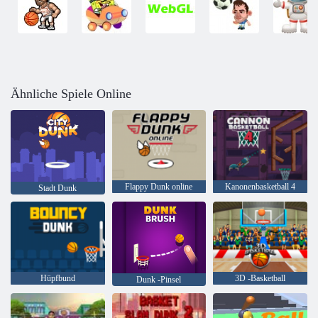
Ähnliche Spiele Online
Flappy Dunk online
Kanonenbasketball 4
Stadt Dunk
Hüpfbund
3D -Basketball
Dunk -Pinsel