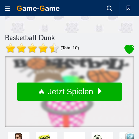
Basketball Dunk
(Total 10)
🔥 Jetzt Spielen