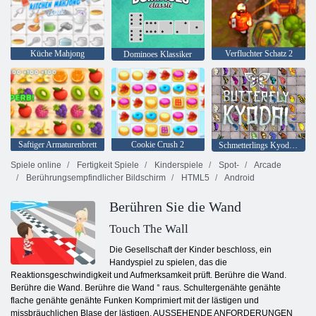
Küche Mahjong
Verfluchter Schatz 2
Dominoes Klassiker
Saftiger Armaturenbrett
Cookie Crush 2
Schmetterlings Kyodai HD
Spiele online
Fertigkeit Spiele
Kinderspiele
Spot-
Arcade
Berührungsempfindlicher Bildschirm
HTML5
Android
Berühren Sie die Wand
Touch The Wall
Die Gesellschaft der Kinder beschloss, ein
Handyspiel zu spielen, das die
Reaktionsgeschwindigkeit und Aufmerksamkeit prüft. Berühre die Wand.
Berühre die Wand. Berühre die Wand ° raus. Schultergenähte genähte
flache genähte genähte Funken Komprimiert mit der lästigen und
missbräuchlichen Blase der lästigen. AUSSEHENDE ANFORDERUNGEN