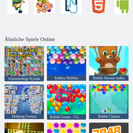
Ähnliche Spiele Online
Endlose Bubbles
Bubble Shooter endlos
Schmetterlings Kyodai
Mahjong Fortuna
Bubble Charms
Bubble Gemes - 3 Gewinnt