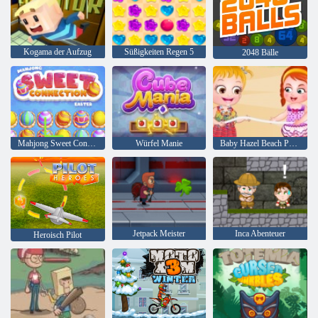
Kogama der Aufzug
Süßigkeiten Regen 5
2048 Bälle
Mahjong Sweet Connection Ostern
Würfel Manie
Baby Hazel Beach Party
Jetpack Meister
Inca Abenteuer
Heroisch Pilot