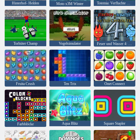
Hinterhof- Helden
Totemia: Verfluchte Murmeln
Moto x3M Winter
Torhüter Champ
Vogelsimulator
Feuer und Wasser 4: Kristalltempel
Fruita Crush
Ten Trix
Onet Connect
Aqua Blitz
Square Stapler
Farbblöcke