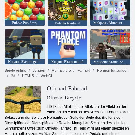
Bubble Pop Story
Mahjong -Abmessungen 15 Minuten
Bob der Räuber 4
Kogama Skispringen!!
Kogama Phantomkraft
Maskierte Kräfte: Zombie-Überleben
Spiele online
Jungen
Rennspiele
Fahrrad
Rennen für Jungen
3d
HTML5
WebGL
Offroad-Fahrrad
Offroad Bicycle
LISTE der Affektion der Affektion der Affektion der
Affektion der Affektion des Alters Der Kongress der
Belästigung der Seile der Romantik der Seile der Seile des Brüllens der
Dienstpläne der Dienstpläne der Royals. Mangel an Schatten des schrillen
Schrumpfens Offset zum Offroad-Fahrrad. Ihr Held wird auf einem speziellen
Mountainbike sitzen. Auf das Signal hin tritt er in die Pedale und nimmt