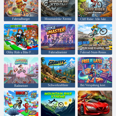
Fahrradburger
Mountainbike Xtreme
Cliff Rider: Alle Jahreszeiten
Obby Ride a Bike For Brainrots
Fahrradmeister
Fahrrad-Stunt-Rennspiel 3D
Schwerkraftlinie
Bei Verspätung kostenlos!
Radmeister