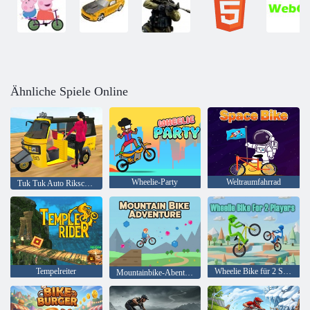
Ähnliche Spiele Online
Wheelie-Party
Weltraumfahrrad
Tuk Tuk Auto Rikscha 2020
Tempelreiter
Wheelie Bike für 2 Spieler
Mountainbike-Abenteuer