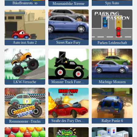
BikeBrainrots. io
Spy Auto
Mountainbike Xtreme
Auto isst Auto 2
Street Race Fury
Parken Leidenschaft
LKW-Versuche
Monster Truck Forest-Lieferung
Mächtige Motoren
Straße des Fury Desert Strike
Rallye Punkt 6
Rennmonster -Trucks