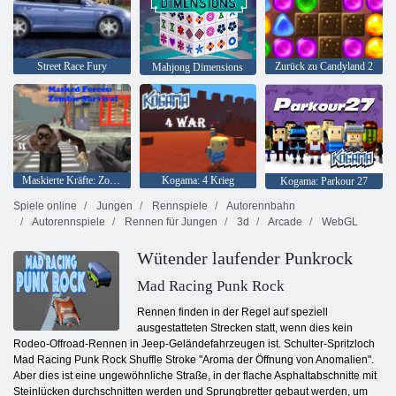
Street Race Fury
Zurück zu Candyland 2
Mahjong Dimensions
Maskierte Kräfte: Zombie-Überleben
Kogama: 4 Krieg
Kogama: Parkour 27
Spiele online
Jungen
Rennspiele
Autorennbahn
Autorennspiele
Rennen für Jungen
3d
Arcade
WebGL
Wütender laufender Punkrock
Mad Racing Punk Rock
Rennen finden in der Regel auf speziell
ausgestatteten Strecken statt, wenn dies kein
Rodeo-Offroad-Rennen in Jeep-Geländefahrzeugen ist. Schulter-Spritzloch
Mad Racing Punk Rock Shuffle Stroke "Aroma der Öffnung von Anomalien".
Aber dies ist eine ungewöhnliche Straße, in der flache Asphaltabschnitte mit
Steinlücken durchschnitten werden und Sprungbretter gebaut werden, um