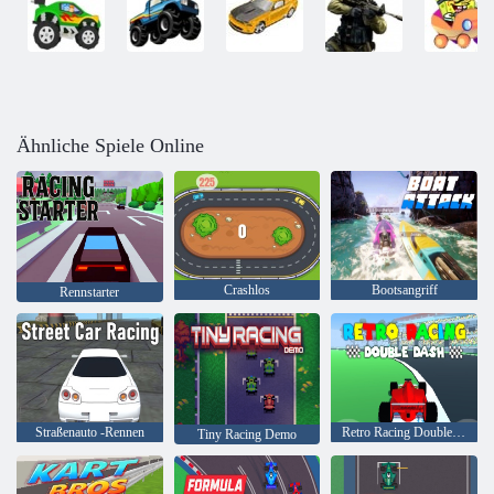
Ähnliche Spiele Online
Crashlos
Bootsangriff
Rennstarter
Straßenauto -Rennen
Retro Racing Double Dash
Tiny Racing Demo