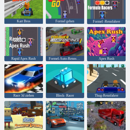
Kart Bros
Formel gehen
Formel -Rennfahrer
Rapid Apex Rush
Formel-Auto-Rennspiele
Apex Rush
Race 3d ziehen
Block- Racer
Thug-Rennfahrer