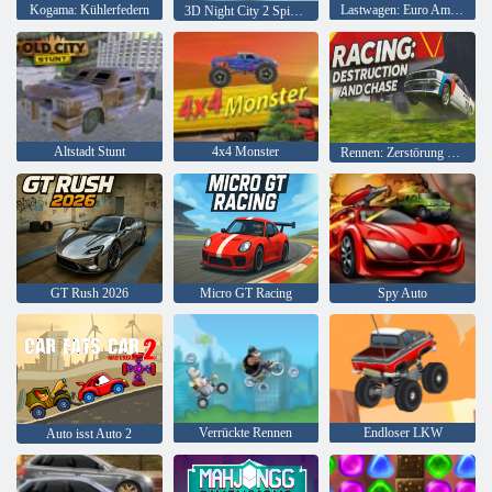
Kogama: Kühlerfedern
Lastwagen: Euro American Tour
3D Night City 2 Spielerrennen
Altstadt Stunt
4x4 Monster
Rennen: Zerstörung und Verfolgungsjagd
GT Rush 2026
Micro GT Racing
Spy Auto
Verrückte Rennen
Endloser LKW
Auto isst Auto 2