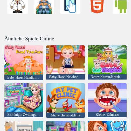
Ähnliche Spiele Online
Baby-Hazel Newborn Impfung
Nettes Katzen-Krankenhaus
Baby Hazel Handknochenbruch
Eiskönigin Zwillinge Geburt
Kleiner Zahnarzt
Meine Haustierklinik