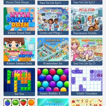
Doctor Dash Hospital-Spiel
Sara Vet Life Ep12: Chamäleon
Sara Vet Life Ep11: Frettchen
Kleiner Dental Dash
Lernen und Pflege im Pepi-Krankenhaus
Haustierarzt-Tierklinik-Abenteuer
Kleiner Zahnarzt Dash
Krankenhaus Inc
Sara Vet Life Ep:13 Ziege
Smarty Bubbles X-Mas
Schiffe Versenken
Ten Trix