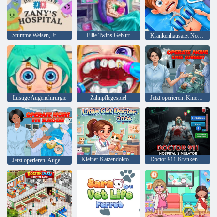
Stumme Weisen, Jr Zanys Krankenhaus
Ellie Twins Geburt
Krankenhausarzt Notaufnahme
Lustige Augenchirurgie
Zahnpflegespiel
Jetzt operieren: Knieoperation
Kleiner Katzendoktor 2026
Doctor 911 Krankenhaussimulator
Jetzt operieren: Augenchirurgie