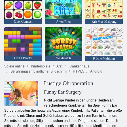
Onet Connect
KrisMas Mahjong
Aqua Blitz
11x11 Blöcke
Waldmatch
Küche Mahjong
Spiele online
Kinderspiele
Arzt
Krankenhaus
Berührungsempfindlicher Bildschirm
HTML5
Android
Lustige Ohroperation
Funny Ear Surgery
Nicht wenige Kinder in der Kindheit leiden an
verschiedenen Krankheiten. Im Spiel Funny Ear
Surgery arbeiten Sie heute als Arzt in einer Kinderklinik. Patienten, die große
Probleme mit Ohren und Gehör haben, werden zu Ihrem Termin kommen.
Sie müssen sie sorgfältig untersuchen und eine Diagnose stellen. Danach
müssen Sie mit speziellen medizinischen Hilfsmitteln und Medikamenten