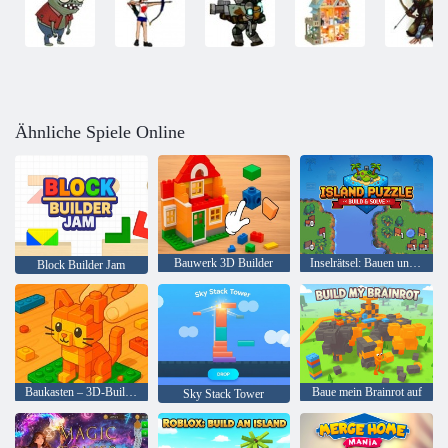
Ähnliche Spiele Online
Bauwerk 3D Builder
Inselrätsel: Bauen und lösen
Block Builder Jam
Baukasten – 3D-Builder
Baue mein Brainrot auf
Sky Stack Tower