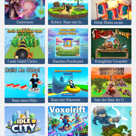
Zauberturm
Roblox: Baue eine Insel
Home Mania zusammenführen
Castle Island Clicker-Spiel
Hausbau-Puzzlespiel
Königlicher Gesandter
Baue eine Wasserrutsche Roblox
Start des Baus der Obby-Mine
Baue einen Obby