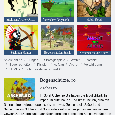
Stickman Archer Online 4
Hobin Rood
Verrückter Bogenschütze
Stickman Hunter
Bogenschießen Streik
Schießen Sie die Aliens
Spiele online
Jungen
Strategiespiele
Waffen
Zombie
Bogenschießen
Pistolen
Aufbau
Archer
Verteidigung
HTML5
Schutzstrategie
WebGL
Bogenschütze. ro
Archer.ro
Im Spiel Archer. ro Sie haben die Möglichkeit, Ihr
Imperium aufzubauen, und um zu helfen, erhalten
Sie nur einen Kriegerbogenschützen, etwas Geld und ein Stück Land.
Setzen Sie ein Schloss und Sie werden sofort anfangen, einen bestimmten
Gewinn zu erzielen, und dann überlegen und berechnen Sie die verfügbaren