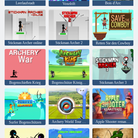
Leerlaufstadt
Bois d'Arc
Voxelrift
Stickman Archer online
Stickman Archer 2
Retten Sie den Cowboy
Bogenschießen Krieg
Bogenschütze König Online
Stickman Archer 3
Archery World Tour - Highscore Bogenschießen 3D
Apple Shooter remasterte
Surfer Bogenschützen