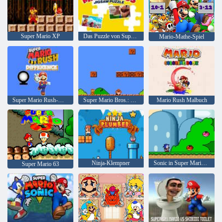
Super Mario XP
Das Puzzle von Super Mario Bros
Mario-Mathe-Spiel
Super Mario Rush-Unterschied
Super Mario Bros.: Hack für zwei Spieler
Mario Rush Malbuch
Ninja-Klempner
Sonic in Super Mario World
Super Mario 63