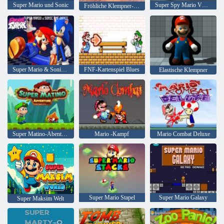
Super Mario und Sonic
Super Spy Mario VS Skibidi Toilette
Fröhliche Klempner-Färbung
Super Mario & Sonic FNF -Tanz
FNF-Kartenspiel Blues
Elastische Klempner
Super Matino-Abenteuer
Mario -Kampf
Mario Combat Deluxe
Super Mario Stapel
Super Mario Galaxy
Super Maksim Welt