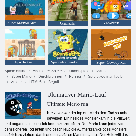
Super Marty-o Alconaut
Zoo-Panik
Grabläufer
Epische Gaul
Spongebob wird arbeiten
Super- Cowboy Run
Spiele online
Abenteuer-Spiele
Kinderspiele
Mario
Super Mario
Durchbrennen
Runner
Spiele, wo man laufen
Arcade
HTML5
Begalki
Ultimativer Mario-Lauf
Ultimate Mario run
Nie zuvor war der tapfere Mario dem Tod so nahe
gewesen. Ein riesiges Monster kam in die Pilzwelt
und begann alles um sich herum zu zerstören. Nur Mario kann jeden vor
dem sicheren Tod retten und beschließt, die Aufmerksamkeit des Monsters
auf sich zu ziehen, damit er dem tapferen Mann nachjagt. Der Held will das