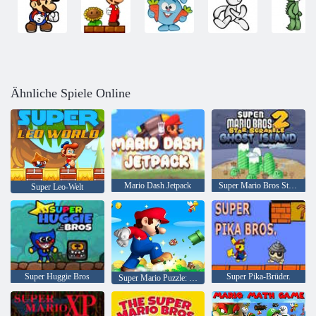
Ähnliche Spiele Online
Mario Dash Jetpack
Super Mario Bros Star Scramble 2 Geisterinsel
Super Leo-Welt
Super Huggie Bros
Super Pika-Brüder.
Super Mario Puzzle: Staffel 2