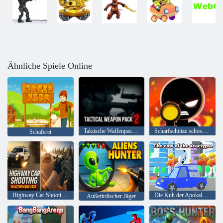
Ähnliche Spiele Online
Taktische Waffenpackung 2
Scharfschütze schoss 3D
Schäferei
Highway Car Shooting 3D-Actionspiel 2025
Die Kuh der Apokalypse
Außerirdischer Jäger