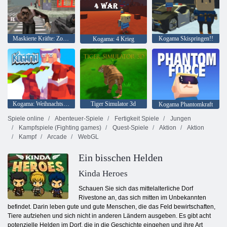
Maskierte Kräfte: Zombie-Überleben
Kogama Skispringen!!
Kogama: 4 Krieg
Kogama: Weihnachtsparkour
Tiger Simulator 3d
Kogama Phantomkraft
Spiele online
Abenteuer-Spiele
Fertigkeit Spiele
Jungen
Kampfspiele (Fighting games)
Quest-Spiele
Aktion
Aktion
Kampf
Arcade
WebGL
Ein bisschen Helden
Kinda Heroes
Schauen Sie sich das mittelalterliche Dorf
Rivestone an, das sich mitten im Unbekannten
befindet. Darin leben gute und gute Menschen, die das Feld bewirtschaften,
Tiere aufziehen und sich nicht in anderen Ländern ausgeben. Es gibt acht
potenzielle Helden im Dorf, die in die Geschichte eingehen und ihre Art