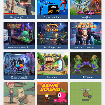
BangBangArena
Aktion zeichnen
Bossjäger
Shawarma-Kiosk-Anomalie-Spiel
Der blutige Stand
Rette die Schwester deines Freundes
Portalhain
Troll Boxen
Daki-Überfall