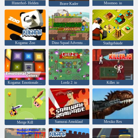
Hinterhof- Helden
Moomoo. io
Brave Kader
Kogama: Zoo
Dino Squad Adventure 2
Stadtgebäude
Kogama: Emotionale Farben
Lordz 2. io
Killer. io
Samurai-Amoklauf
Mexiko Rex
Merge Kill